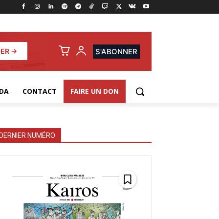
ER →
S'ABONNER
DA
CONTACT
FAIRE UN DON
DERNIER NUMÉRO