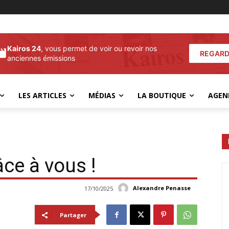
Kairos 24
, vous permet de voir ou revoir nos
REGARD
anciennes émissions
LES ARTICLES
MÉDIAS
LA BOUTIQUE
AGEN
ce à vous !
Alexandre Penasse
17/10/2025
Partager