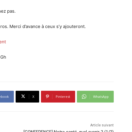
hez pas.
iros. Merci d’avance à ceux s’y ajouteront.
ent
qGh
ebook
X
Pinterest
WhatsApp
Article suivant
[CONFERENCE] Notre santé, quel avenir ? (1/2)