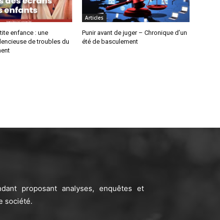
Articles
tite enfance : une
Punir avant de juger – Chronique d’un
lencieuse de troubles du
été de basculement
ent
ndant proposant analyses, enquêtes et
e société.