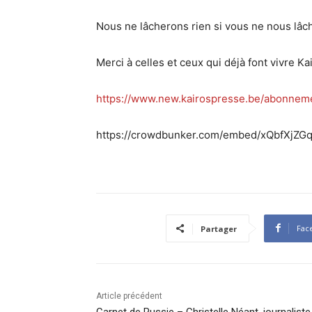
Nous ne lâcherons rien si vous ne nous lâc
Merci à celles et ceux qui déjà font vivre Ka
https://www.new.kairospresse.be/abonnem
https://crowdbunker.com/embed/xQbfXjZG
Fac
Partager
Article précédent
Carnet de Russie – Christelle Néant, journaliste