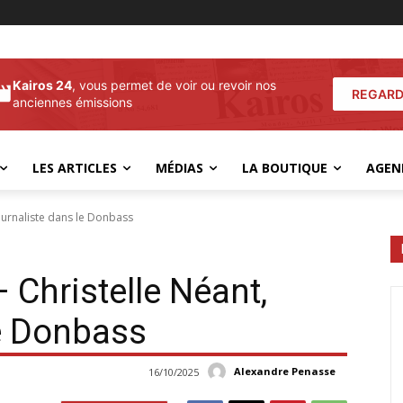
Kairos 24
, vous permet de voir ou revoir nos
REGARD
anciennes émissions
LES ARTICLES
MÉDIAS
LA BOUTIQUE
AGEN
journaliste dans le Donbass
 Christelle Néant,
le Donbass
Alexandre Penasse
16/10/2025