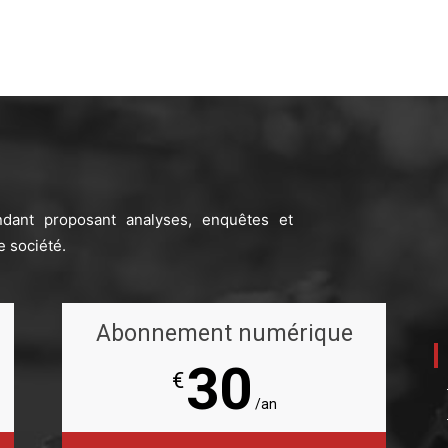
ndant proposant analyses, enquêtes et
e société.
Abonnement numérique
30
€
/an