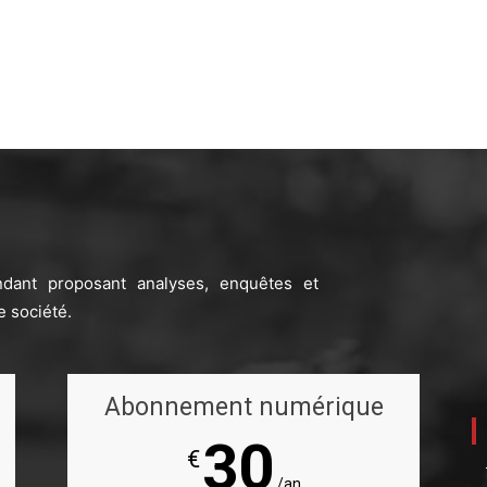
ndant proposant analyses, enquêtes et
e société.
Abonnement numérique
30
€
/an