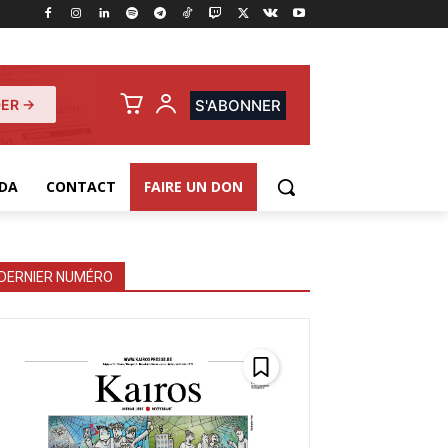
ER →
S'ABONNER
DA
CONTACT
FAIRE UN DON
DERNIER NUMÉRO