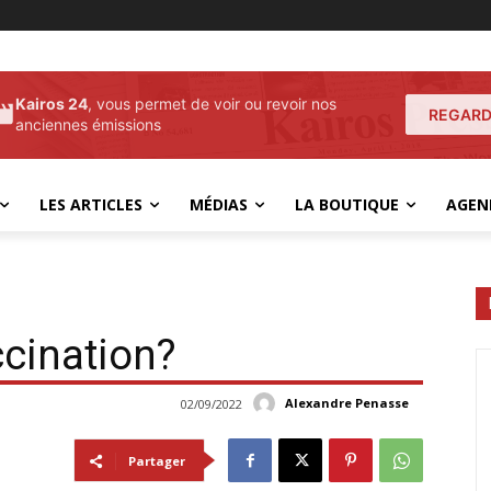
Kairos 24
, vous permet de voir ou revoir nos
REGARD
anciennes émissions
LES ARTICLES
MÉDIAS
LA BOUTIQUE
AGEN
ccination?
Alexandre Penasse
02/09/2022
Partager