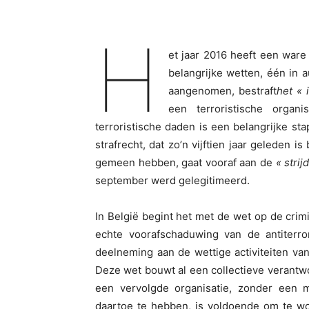
H
et jaar 2016 heeft een ware
belangrijke wetten, één in 
aangenomen, bestraft
het « 
een terroristische organi
terroristische daden is een belangrijke st
strafrecht, dat zo’n vijftien jaar geleden 
gemeen hebben, gaat vooraf aan de
« stri
september werd gelegitimeerd.
In België begint het met de wet op de crimi
echte voorafschaduwing van de antiterro
deelneming aan de wettige activiteiten van
Deze wet bouwt al een collectieve verantwoo
een vervolgde organisatie, zonder een m
daartoe te hebben, is voldoende om te w