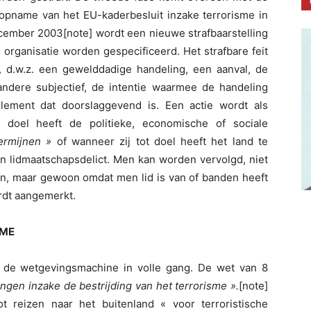
 opname van het EU-kaderbesluit inzake terrorisme in
ecember 2003[note] wordt een nieuwe strafbaarstelling
 organisatie worden gespecificeerd. Het strafbare feit
f, d.w.z. een gewelddadige handeling, een aanval, de
ndere subjectief, de intentie waarmee de handeling
element dat doorslaggevend is. Een actie wordt als
t doel heeft de politieke, economische of sociale
dermijnen »
of wanneer zij tot doel heeft het land te
en lidmaatschapsdelict. Men kan worden vervolgd, niet
, maar gewoon omdat men lid is van of banden heeft
ordt aangemerkt.
SME
s de wetgevingsmachine in volle gang. De wet van 8
ngen inzake de bestrijding van het terrorisme ».
[note]
t reizen naar het buitenland « voor terroristische