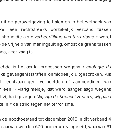
.
 uit de perswetgeving te halen en in het wetboek van
kel een rechtstreeks oorzakelijk verband tussen
 inhoud die als
« verheerlijking van terrorisme »
wordt
p de vrijheid van meningsuiting, omdat de grens tussen
da, zeer vaag is.
Hebdo
is het aantal processen wegens
« apologie du
ks gevangenisstraffen onmiddellijk uitgesproken. Als
et rechtvaardigen, verbeelden of aanmoedigen van
n een 14-jarig meisje, dat werd aangeklaagd wegens
t zij had gezegd
« Wij zijn de Kouachi zusters, wij gaan
e in « de strijd tegen het terrorisme.
an de noodtoestand tot december 2016 in dit verband 4
lg daarvan werden 670 procedures ingeleid, waarvan 61