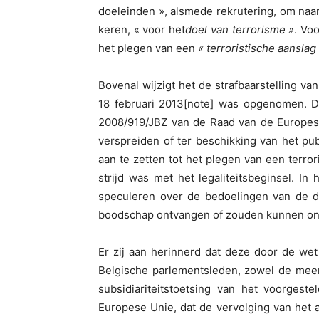
doeleinden », alsmede rekrutering, om naar
keren, « voor het
doel van terrorisme »
. Vo
het plegen van een
« terroristische aanslag
Bovenal wijzigt het de strafbaarstelling va
18 februari 2013[note] was opgenomen. Do
2008/919/JBZ van de Raad van de Europese
verspreiden of ter beschikking van het publ
aan te zetten tot het plegen van een terrori
strijd was met het legaliteitsbeginsel. In
speculeren over de bedoelingen van de d
boodschap ontvangen of zouden kunnen on
Er zij aan herinnerd dat deze door de we
Belgische parlementsleden, zowel de meer
subsidiariteitstoetsing van het voorges
Europese Unie, dat de vervolging van het aa