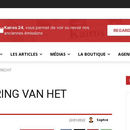
Kairos 24
, vous permet de voir ou revoir nos
REGARD
anciennes émissions
LES ARTICLES
MÉDIAS
LA BOUTIQUE
AGEN
FRECHT
RING VAN HET
Sophie
22/01/2022