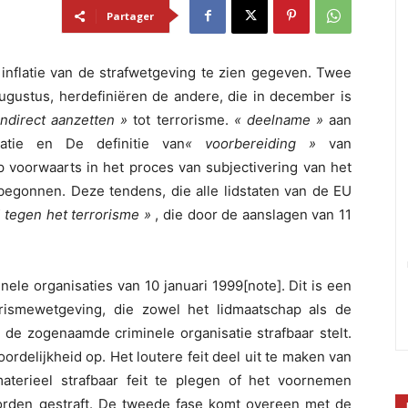
Partager
 inflatie van de strafwetgeving te zien gegeven. Twee
augustus, herdefiniëren de andere, die in december is
indirect aanzetten »
tot terrorisme.
« deelname »
aan
satie en De definitie van
« voorbereiding »
van
ap voorwaarts in het proces van subjectivering van het
is begonnen. Deze tendens, die alle lidstaten van de EU
jd tegen het terrorisme »
, die door de aanslagen van 11
nele organisaties van 10 januari 1999[note]. Dit is een
rismewetgeving, die zowel het lidmaatschap als de
 de zogenaamde criminele organisatie strafbaar stelt.
rdelijkheid op. Het loutere feit deel uit te maken van
aterieel strafbaar feit te plegen of het voornemen
orden gestraft. De tweede fase komt overeen met de