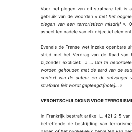
Voor het plegen van dit strafbare feit is al
gebruik van de woorden
« met het oogmerk
plegen van een terroristisch misdrijf ».
O
aspect ten nadele van elk objectief element
Evenals de Franse wet inzake openbare ui
strijd met het Verdrag van de Raad van E
bijzonder expliciet:
» … Om te beoordelen 
worden gehouden met de aard van de aute
context van de auteur en de ontvanger v
strafbare feit wordt gepleegd:[note]… »
VERONTSCHULDIGING VOOR TERRORISME
In Frankrijk bestraft artikel L. 421-2-5 v
betreffende de bestrijding van terrorisme
daden of het publiekelijk bepleiten van de