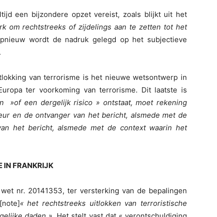
tijd een bijzondere opzet vereist, zoals blijkt uit het
 om rechtstreeks of zijdelings aan te zetten tot het
pnieuw wordt de nadruk gelegd op het subjectieve
.
tlokking van terrorisme is het nieuwe wetsontwerp in
uropa ter voorkoming van terrorisme. Dit laatste is
»of een dergelijk risico » ontstaat, moet rekening
ur en de ontvanger van het bericht, alsmede met de
an het bericht, alsmede met de context waarin het
 IN FRANKRIJK
an wet nr. 20141353, ter versterking van de bepalingen
[note]
« het rechtstreeks uitlokken van terroristische
rgelijke daden »
. Het stelt vast dat « verontschuldiging