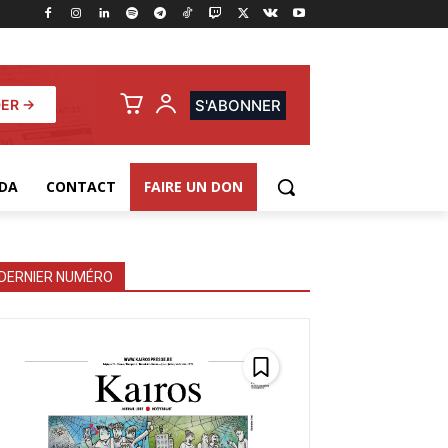
ER →
S'ABONNER
DA
CONTACT
FAIRE UN DON
DERNIER NUMÉRO