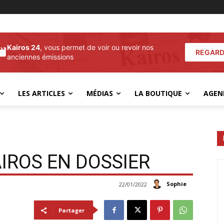
Kairos 24
, vous permet de voir ou revoir nos
REGARD
anciennes émissions
LES ARTICLES
MÉDIAS
LA BOUTIQUE
AGEN
IROS EN DOSSIER
Sophie
22/01/2022
Partager