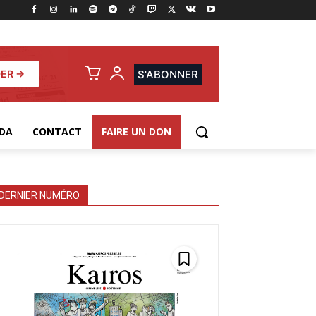
ER →
S'ABONNER
DA
CONTACT
FAIRE UN DON
DERNIER NUMÉRO