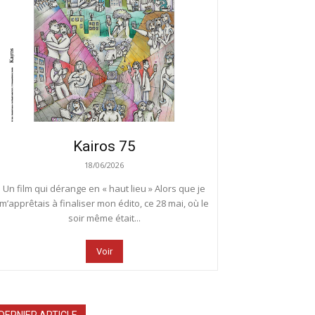
Kairos 75
18/06/2026
Un film qui dérange en « haut lieu » Alors que je
m’apprêtais à finaliser mon édito, ce 28 mai, où le
soir même était...
Voir