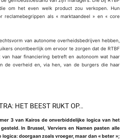
 de gemoedstoestand van zijn managers. Die bij RTBF
 die om het even welk product zou verkopen. Hun
r reclamebegrippen als « marktaandeel » en « core
rechtsvorm van autonome overheidsbedrijven hebben,
uikers onontbeerlijk om ervoor te zorgen dat de RTBF
t van haar financiering betreft en autonoom wat haar
n de overheid en, via hen, van de burgers die haar
TRA: HET BEEST RUKT OP…
mer 3 van Kairos de onverbiddelijke logica van het
esteld. In Brussel, Verviers en Namen pasten alle
e logica: doorgaan zoals vroeger, maar dan « beter »;