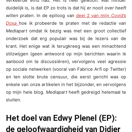
verkeerde eind had. Het is heel gewoon. Wat minder
duidelijk is, is dat EP zo trots is dat hij
er
nooit
over heeft
willen praten
. In de epiloog van
deel 2 van mijn
Covid’s
Doxa
hoe ik probeerde te praten met de redactie van
Mediapart
omdat ik bezig was met een groot collectief
onderzoek dat erg populair was bij de lezers van de
krant. Het enige wat ik terugkreeg was een minachtend
stilzwijgen (geen antwoord op mijn berichten waarin ik
aanbood om te discussiëren), vervolgens veel agressie
op sociale netwerken (vooral van Fabrice Arfi op Twitter)
en ten slotte brute censuur, die eerst gericht was op
enkele van onze artikelen in het bijzonder, en vervolgens
op mijn hele blog.
Mediapart
heeft gedreigd helemaal te
sluiten.
Het doel van Edwy Plenel (EP):
de geloofwaardigheid van Didier