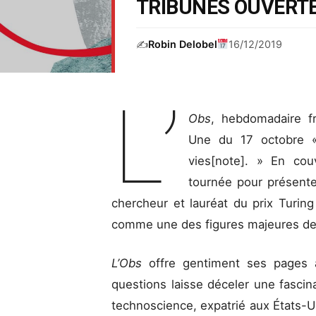
TRIBUNES OUVERT
✍️
Robin Delobel
16/12/2019
L’
Obs
, hebdomadaire fr
Une du 17 octobre « L
vies[note]. » En cou
tournée pour présente
chercheur et lauréat du prix Turing
comme une des figures majeures de l’i
L’Obs
offre gentiment ses pages
questions laisse déceler une fascina
technoscience, expatrié aux États-Un