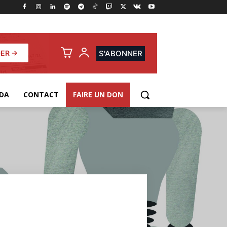
ER →
S'ABONNER
DA
CONTACT
FAIRE UN DON