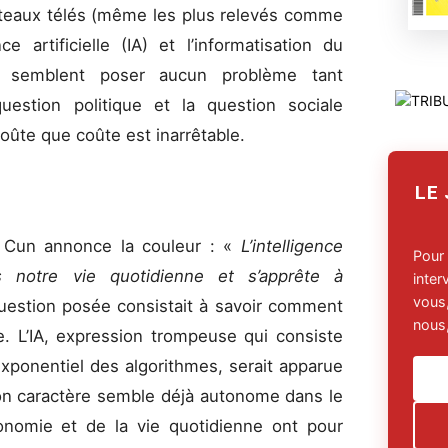
plateaux télés (même les plus relevés comme
e artificielle (IA) et l’informatisation du
 semblent poser aucun problème tant
uestion politique et la question sociale
coûte que coûte est inarrêtable.
LE
 Cun annonce la couleur : «
L’intelligence
Pour
ns notre vie quotidienne et s’apprête à
inte
vous,
question posée consistait à savoir comment
nous,
vre. L’IA, expression trompeuse qui consiste
xponentiel des algorithmes, serait apparue
n caractère semble déjà autonome dans le
onomie et de la vie quotidienne ont pour