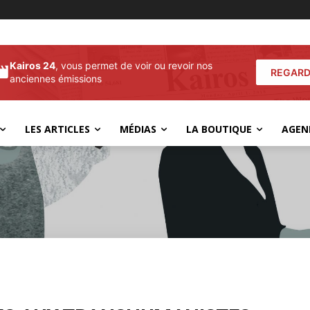
Kairos 24
, vous permet de voir ou revoir nos
REGARD
anciennes émissions
LES ARTICLES
MÉDIAS
LA BOUTIQUE
AGEN