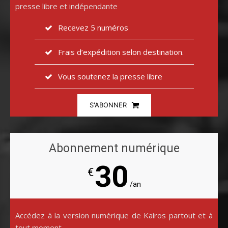
presse libre et indépendante
Recevez 5 numéros
Frais d’expédition selon destination.
Vous soutenez la presse libre
S'ABONNER
Abonnement numérique
30
€
/an
Accédez à la version numérique de Kairos partout et à
tout moment.