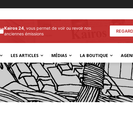
Kairos 24
, vous permet de voir ou revoir nos
REGARD
anciennes émissions
LES ARTICLES
MÉDIAS
LA BOUTIQUE
AGEN