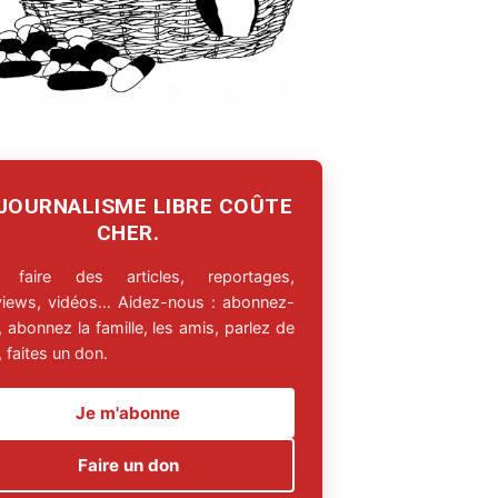
 JOURNALISME LIBRE COÛTE
CHER.
 faire des articles, reportages,
rviews, vidéos… Aidez-nous : abonnez-
 abonnez la famille, les amis, parlez de
 faites un don.
Je m'abonne
Faire un don