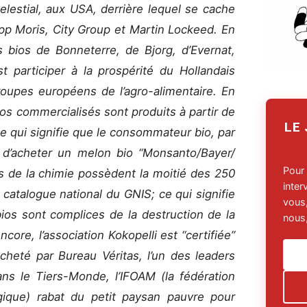
elestial, aux USA, derrière lequel se cache
ipp Moris, City Group et Martin Lockeed. En
s bios de Bonneterre, de Bjorg, d’Evernat,
st participer à la prospérité du Hollandais
oupes européens de l’agro-alimentaire. En
s commercialisés sont produits à partir de
LE
e qui signifie que le consommateur bio, par
 d’acheter un melon bio “Monsanto/Bayer/
Pour
s de la chimie possèdent la moitié des 250
inte
 catalogue national du GNIS; ce qui signifie
vous,
os sont complices de la destruction de la
nous,
core, l’association Kokopelli est “certifiée”
acheté par Bureau Véritas, l’un des leaders
ans le Tiers-Monde, l’IFOAM (la fédération
logique) rabat du petit paysan pauvre pour