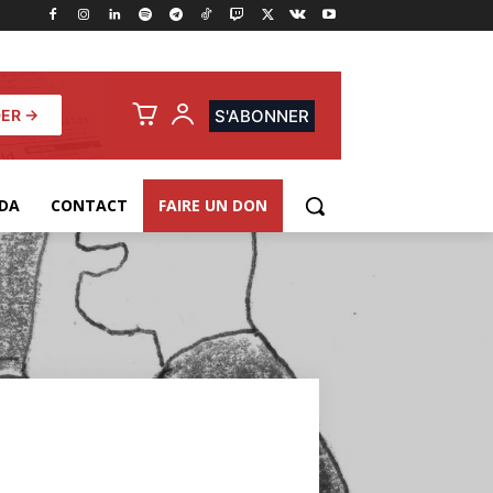
ER →
S'ABONNER
DA
CONTACT
FAIRE UN DON