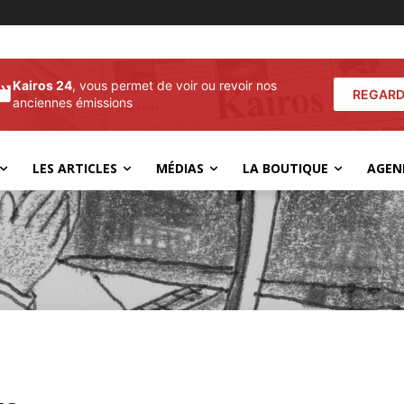
Kairos 24
, vous permet de voir ou revoir nos
REGARD
anciennes émissions
LES ARTICLES
MÉDIAS
LA BOUTIQUE
AGEN