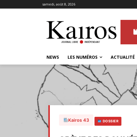
samedi, août 8, 2026
NEWS
LES NUMÉROS
ACTUALITÉ
Kairos 43
DOSSIER