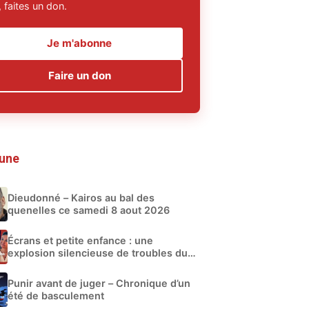
 faites un don.
Je m'abonne
Faire un don
 une
Dieudonné – Kairos au bal des
quenelles ce samedi 8 aout 2026
Écrans et petite enfance : une
explosion silencieuse de troubles du
développement
Punir avant de juger – Chronique d’un
été de basculement