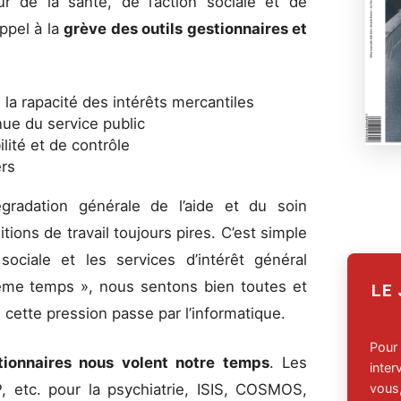
ur de la santé, de l’action sociale et de
appel à la
grève des outils gestionnaires et
 la rapacité des intérêts mercantiles
nue du service public
lité et de contrôle
ers
gradation générale de l’aide et du soin
tions de travail toujours pires. C’est simple
ociale et les services d’intérêt général
ême temps », nous sentons bien toutes et
LE
e cette pression passe par l’informatique.
Pour
tionnaires nous volent notre temps
. Les
inte
MP, etc. pour la psychiatrie, ISIS, COSMOS,
vous,