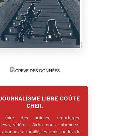
 JOURNALISME LIBRE COÛTE
CHER.
 faire des articles, reportages,
rviews, vidéos… Aidez-nous : abonnez-
 abonnez la famille, les amis, parlez de