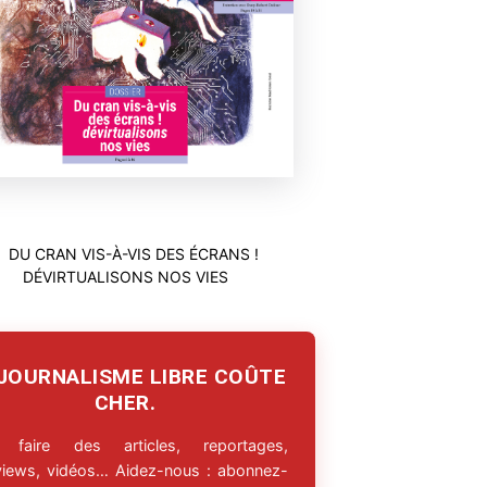
 JOURNALISME LIBRE COÛTE
CHER.
 faire des articles, reportages,
rviews, vidéos… Aidez-nous : abonnez-