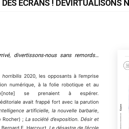
 DES ÉCRANS ! DÉVIRTUALISONS N
rivé, divertissons-nous sans remords…
 horribilis
2020, les opposants à l’emprise
ation numérique, à la folie robotique et au
iste[note] se prenaient à espérer.
ditoriale avait frappé fort avec la parution
Intelligence artificielle, la nouvelle barbarie
,
e Rocher) ;
La société d’exposition. Désir et
e Bernard E. Harcourt,
Le désastre de l’école