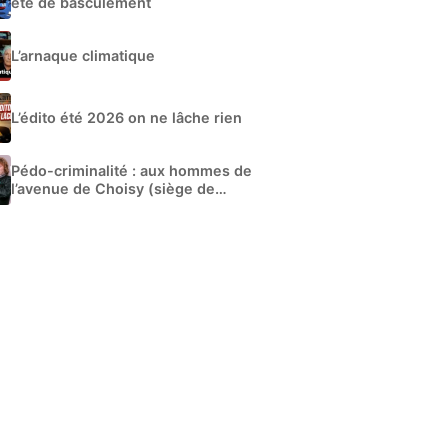
été de basculement
L’arnaque climatique
L’édito été 2026 on ne lâche rien
Pédo-criminalité : aux hommes de
l’avenue de Choisy (siège de
Libération)