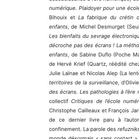
numérique. Plaidoyer pour une écol
Bihouix et
La fabrique du crétin 
enfants
, de Michel Desmurget (Seui
Les bienfaits du sevrage électroniq
décroche pas des écrans ! La métho
enfants
, de Sabine Duflo (Poche M
de Hervé Krief (Quartz, réédité che
Julie Laïnae et Nicolas Alep (La lent
territoires de la surveillance
, d’Olivi
des écrans. Les pathologies à l’ère
collectif
Critiques de l’école numé
Christophe Cailleaux et François Jar
de ce dernier livre paru à l’au
confinement. La parole des
refuzni
monde désormais « sans contact » 