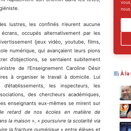
vous,
iéniste.
nous,
es lustres, les confinés n’eurent aucune
 écrans, occupés alternativement par les
ivertissement (jeux vidéo, youtube, films,
école numérique, qui avançaient leurs pions
rer d’objections, se sentaient subitement
inistre de l’Enseignement Caroline Désir
À la
ires à organiser le travail à domicile. Lui
 d’établissements, les inspecteurs, les
ssociations, des chercheurs académiques,
t des enseignants eux-mêmes se mirent sur
 le retard de nos écoles en matière de
 dans la maison
», «
poursuivre la scolarité via
uire la fracture numérique
» entre élèves et