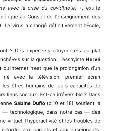
ns avec la crise du covid[note]
», exulte
mérique au Conseil de l’enseignement des
Le virus a changé définitivement l’École,
out ? Des expert·e·s citoyenn·e·s du plat
nché·e·s sur la question. L’essayiste
Hervé
t qu’Internet n’est que la prolongation d’un
n né avec la télévision, premier écran
 les êtres humains de leurs capacités de
urs liens sociaux. Est-ce irréversible ? Dans
cienne
Sabine Duflo
(p.10 et 18) soutient la
le — technologique, dans notre cas — des
e virtuel, l’hyperactivité et les troubles de
 à retordre aux parents et aux enseignants.