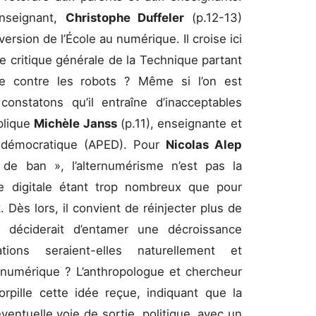
Enseignant,
Christophe Duffeler
(p.12-13)
rsion de l’École au numérique. Il croise ici
 critique générale de la Technique partant
e contre les robots ? Même si l’on est
constatons qu’il entraîne d’inacceptables
plique
Michèle Janss
(p.11), enseignante et
e démocratique (APED). Pour
Nicolas Alep
e de ban », l’alternumérisme n’est pas la
ie digitale étant trop nombreux que pour
. Dès lors, il convient de réinjecter plus de
 déciderait d’entamer une décroissance
ions seraient-elles naturellement et
umérique ? L’anthropologue et chercheur
torpille cette idée reçue, indiquant que la
éventuelle voie de sortie, politique, avec un