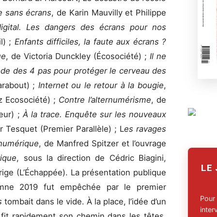
e sans écrans
, de Karin Mauvilly et Philippe
digital. Les dangers des écrans pour nos
l) ;
Enfants difficiles, la faute aux écrans ?
ue
, de Victoria Dunckley (Écosociété) ;
Il ne
de des 4 pas pour protéger le cerveau des
arabout) ;
Internet ou le retour à la bougie
,
z Ecosociété) ;
Contre l’alternumérisme
, de
eur) ;
À la trace. Enquête sur les nouveaux
er Tesquet (Premier Parallèle) ; L
es ravages
 numérique
, de Manfred Spitzer et l’ouvrage
rique
, sous la direction de Cédric Biagini,
LE
rige (L’Échappée). La présentation publique
tomne 2019 fut empêchée par le premier
Pour
ks
tombait dans le vide. À la place, l’idée d’un
inte
fit rapidement son chemin dans les têtes,