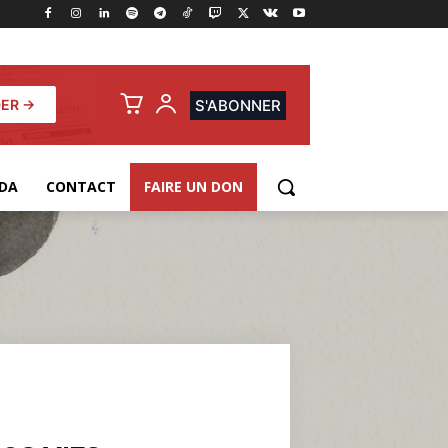
ER →
S'ABONNER
DA
CONTACT
FAIRE UN DON