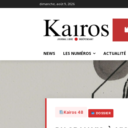
dimanche, août 9, 2026
NEWS
LES NUMÉROS
ACTUALITÉ
Kairos 48
DOSSIER