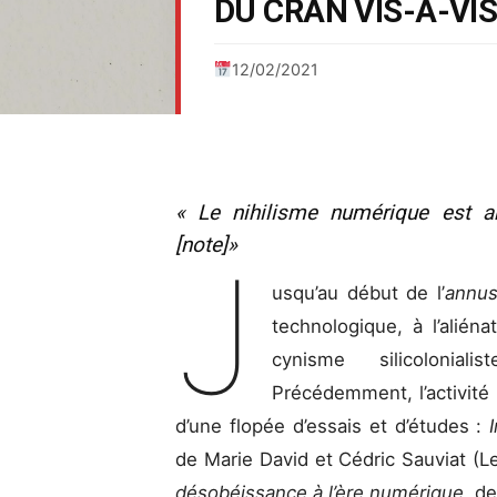
DU CRAN VIS-À-VIS
12/02/2021
« Le nihilisme numérique est ar
[note]»
J
usqu’au début de l’
annus
technologique, à l’alién
cynisme silicolonial
Précédemment, l’activité é
d’une flopée d’essais et d’études :
de Marie David et Cédric Sauviat (L
désobéissance à l’ère numérique
, d