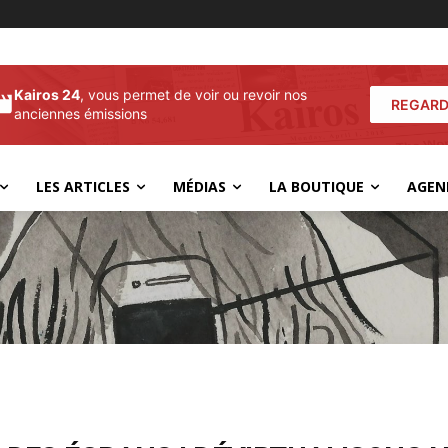
Kairos 24
, vous permet de voir ou revoir nos
REGARD
anciennes émissions
LES ARTICLES
MÉDIAS
LA BOUTIQUE
AGEN