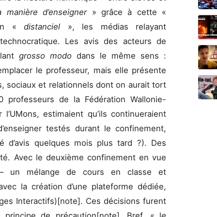
sa manière d’enseigner
» grâce à cette «
 en «
distanciel
», les médias relayant
echnocratique. Les avis des acteurs de
llant
grosso modo
dans le même sens :
emplacer le professeur, mais elle présente
sociaux et relationnels dont on aurait tort
0 professeurs de la Fédération Wallonie-
 l’UMons, estimaient qu’ils continueraient
’enseigner testés durant le confinement,
ngé d’avis quelques mois plus tard ?). Des
’été. Avec le deuxième confinement en vue
 » – un mélange de cours en classe et
avec la création d’une plateforme dédiée,
es Interactifs)[note]. Ces décisions furent
 principe de précaution[note]. Bref, « l
e