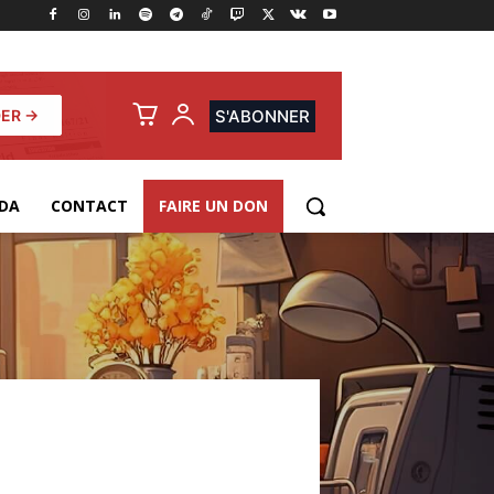
ER →
S'ABONNER
DA
CONTACT
FAIRE UN DON