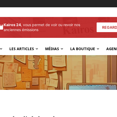
Kairos 24
, vous permet de voir ou revoir nos
REGARD
anciennes émissions
LES ARTICLES
MÉDIAS
LA BOUTIQUE
AGEN