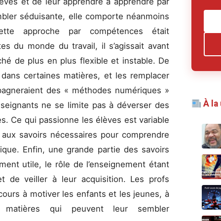
èves et de leur apprendre à apprendre par
bler séduisante, elle comporte néanmoins
ette approche par compétences était
s du monde du travail, il s’agissait avant
hé de plus en plus flexible et instable. De
t dans certaines matières, et les remplacer
pagneraient des « méthodes numériques »
À la
nseignants ne se limite pas à déverser des
es. Ce qui passionne les élèves est variable
 aux savoirs nécessaires pour comprendre
ique. Enfin, une grande partie des savoirs
ment utile, le rôle de l’enseignement étant
t de veiller à leur acquisition. Les profs
ours à motiver les enfants et les jeunes, à
s matières qui peuvent leur sembler