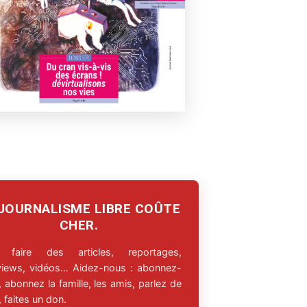
 JOURNALISME LIBRE COÛTE
CHER.
 faire des articles, reportages,
rviews, vidéos… Aidez-nous : abonnez-
 abonnez la famille, les amis, parlez de
 faites un don.