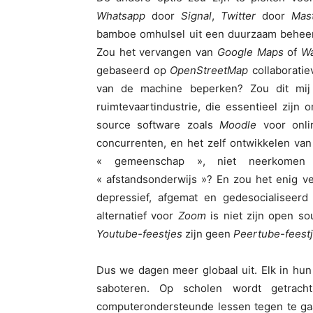
Whatsapp
door
Signal
,
Twitter
door
Mas
bamboe omhulsel uit een duurzaam beheer
Zou het vervangen van
Google Maps
of
W
gebaseerd op
OpenStreetMap
collaboratie
van de machine beperken? Zou dit mij 
ruimtevaartindustrie, die essentieel zijn
source software zoals
Moodle
voor onli
concurrenten, en het zelf ontwikkelen v
« gemeenschap », niet neerkomen
« afstandsonderwijs »? En zou het enig ve
depressief, afgemat en gedesocialiseerd
alternatief voor
Zoom
is niet zijn open so
Youtube-feestjes
zijn geen
Peertube-feest
Dus we dagen meer globaal uit. Elk in hun 
saboteren. Op scholen wordt getracht
computerondersteunde lessen tegen te ga