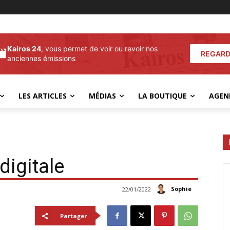
Kairos 24
, vous permet de voir ou revoir nos
REGARD
anciennes émissions
LES ARTICLES
MÉDIAS
LA BOUTIQUE
AGEN
digitale
Sophie
22/01/2022
Partager