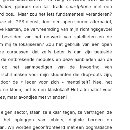
todon
, gebruik een fair trade
smartphone
met een
d bos… Maar zou het iets fundamenteel veranderen?
aze
als GPS dienst, door een open source alternatief,
ve kaarten, de vervreemding van mijn richtingsgevoel
bevrijden van het netwerk van satellieten en de
 om mij te lokaliseren? Zou het gebruik van een open
ne cursussen, dat zelfs beter is dan zijn betaalde
an de ontbrekende modules en deze aanbieden aan de
 op het aanmoedigen van de invoering van
rschil maken voor mijn studenten die drop-outs zijn,
 door de « ieder voor zich » mentaliteit? Nee, het
urce kloon, het is een klaslokaal! Het alternatief voor
jes
, maar avondjes met vrienden!
eigen sector, staan ze elkaar tegen, ze vertragen, ze
 het opleggen van tablets, digitale borden en
an. Wij worden geconfronteerd met een dogmatische