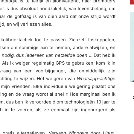
hnologie is te talrijk en alomvattend, haar promotors
Het is dus absoluut noodzakelijk, van levensbelang, om
r de golfslag is van dien aard dat onze strijd wordt
d, en wij verliezen alles.
olibrie-tactiek toe te passen. Zichzelf loskoppelen,
issen om sommige aan te nemen, andere afwijzen, en
 nodig, dus iedereen kan hetzelfde doen
… Dat heb ik
 Als ik weiger regelmatig GPS te gebruiken, kom ik in
raag aan een voorbijganger, die onmiddellijk zijn
ichting te wijzen. Het weigeren van
Whatsapp-achtige
mijn vrienden. Elke individuele weigering plaatst ons
ng en de vraag wordt al snel « Hoe marginaal ben ik
ven, dus ben ik veroordeeld om technologieën 10 jaar te
och in te voeren, als ze eenmaal zijn ingeburgerd als
 gratis alternatieven. Vervang
Windows
door
Linux
,