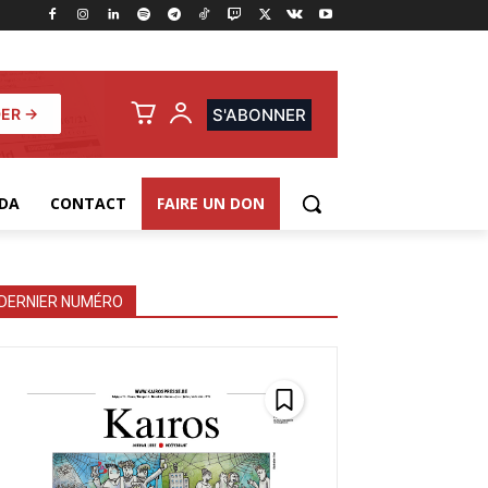
ER →
S'ABONNER
DA
CONTACT
FAIRE UN DON
DERNIER NUMÉRO