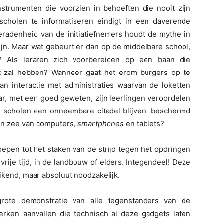
nstrumenten die voorzien in behoeften die nooit zijn
 scholen te informatiseren eindigt in een daverende
eradenheid van de initiatiefnemers houdt de mythe in
zijn. Maar wat gebeurt er dan op de middelbare school,
t? Als leraren zich voorbereiden op een baan die
nt zal hebben? Wanneer gaat het erom burgers op te
aan interactie met administraties waarvan de loketten
ar, met een goed geweten, zijn leerlingen veroordelen
en scholen een onneembare citadel blijven, beschermd
een zee van computers,
smartphones
en tablets?
roepen tot het staken van de strijd tegen het opdringen
vrije tijd, in de landbouw of elders. Integendeel! Deze
ikend, maar absoluut noodzakelijk.
grote demonstratie van alle tegenstanders van de
werken aanvallen die technisch al deze gadgets laten