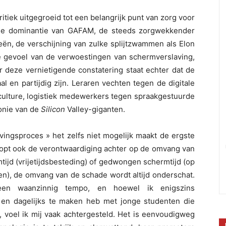
 kritiek uitgegroeid tot een belangrijk punt van zorg voor
jde dominantie van GAFAM, de steeds zorgwekkender
ën, de verschijning van zulke splijtzwammen als Elon
 gevoel van de verwoestingen van schermverslaving,
er deze vernietigende constatering staat echter dat de
 en partijdig zijn. Leraren vechten tegen de digitale
culture, logistiek medewerkers tegen spraakgestuurde
onie van de
Silicon
Valley-giganten.
evingsproces » het zelfs niet mogelijk maakt de ergste
 loopt ook de verontwaardiging achter op de omvang van
ijd (vrijetijdsbesteding) of gedwongen schermtijd (op
en), de omvang van de schade wordt altijd onderschat.
een waanzinnig tempo, en hoewel ik enigszins
 en dagelijks te maken heb met jonge studenten die
, voel ik mij vaak achtergesteld. Het is eenvoudigweg