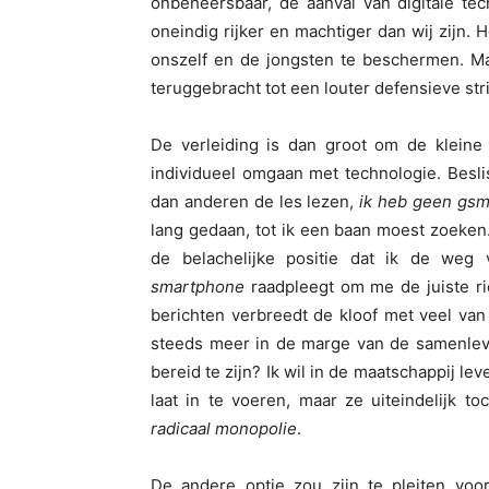
onbeheersbaar, de aanval van digitale tec
oneindig rijker en machtiger dan wij zijn. 
onszelf en de jongsten te beschermen. Maa
teruggebracht tot een louter defensieve strij
De verleiding is dan groot om de kleine k
individueel omgaan met technologie. Besl
dan anderen de les lezen,
ik heb geen gsm
lang gedaan, tot ik een baan moest zoeken.
de belachelijke positie dat ik de weg v
smartphone
raadpleegt om me de juiste r
berichten verbreedt de kloof met veel van 
steeds meer in de marge van de samenlevi
bereid te zijn? Ik wil in de maatschappij le
laat in te voeren, maar ze uiteindelijk t
radicaal monopolie
.
De andere optie zou zijn te pleiten voor