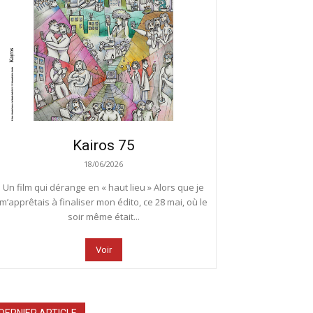
Kairos 75
18/06/2026
Un film qui dérange en « haut lieu » Alors que je
m’apprêtais à finaliser mon édito, ce 28 mai, où le
soir même était...
Voir