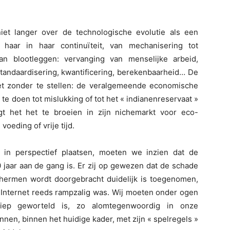
iet langer over de technologische evolutie als een
haar in haar continuïteit, van mechanisering tot
an blootleggen: vervanging van menselijke arbeid,
standaardisering, kwantificering, berekenbaarheid… De
et zonder te stellen: de veralgemeende economische
te doen tot mislukking of tot het « indianenreservaat »
gt het het te broeien in zijn nichemarkt voor eco-
oeding of vrije tijd.
 in perspectief plaatsen, moeten we inzien dat de
0 jaar aan de gang is. Er zij op gewezen dat de schade
schermen wordt doorgebracht duidelijk is toegenomen,
t Internet reeds rampzalig was. Wij moeten onder ogen
diep geworteld is, zo alomtegenwoordig in onze
nen, binnen het huidige kader, met zijn « spelregels »