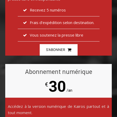
Recevez 5 numéros
Frais d’expédition selon destination.
Vous soutenez la presse libre
S'ABONNER
Abonnement numérique
30
€
/an
Accédez à la version numérique de Kairos partout et à
tout moment.