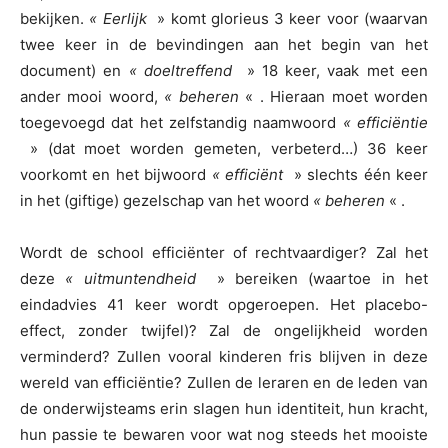
bekijken.
« Eerlijk
» komt glorieus 3 keer voor (waarvan
twee keer in de bevindingen aan het begin van het
document) en
« doeltreffend
» 18 keer, vaak met een
ander mooi woord,
« beheren
« . Hieraan moet worden
toegevoegd dat het zelfstandig naamwoord
« efficiëntie
» (dat moet worden gemeten, verbeterd…) 36 keer
voorkomt en het bijwoord
« efficiënt
» slechts één keer
in het (giftige) gezelschap van het woord
« beheren
« .
Wordt de school efficiënter of rechtvaardiger? Zal het
deze
« uitmuntendheid
» bereiken (waartoe in het
eindadvies 41 keer wordt opgeroepen. Het placebo-
effect, zonder twijfel)? Zal de ongelijkheid worden
verminderd? Zullen vooral kinderen fris blijven in deze
wereld van efficiëntie? Zullen de leraren en de leden van
de onderwijsteams erin slagen hun identiteit, hun kracht,
hun passie te bewaren voor wat nog steeds het mooiste