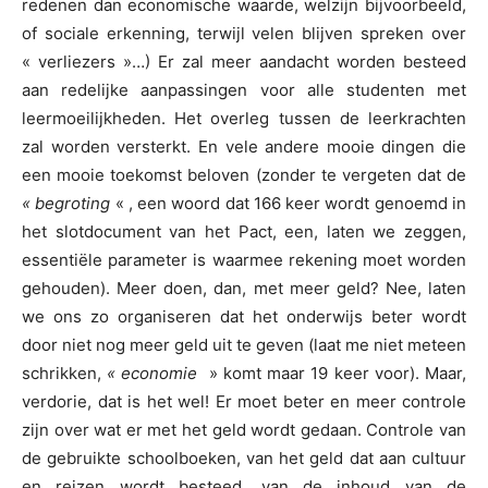
redenen dan economische waarde, welzijn bijvoorbeeld,
of sociale erkenning, terwijl velen blijven spreken over
« verliezers »…) Er zal meer aandacht worden besteed
aan redelijke aanpassingen voor alle studenten met
leermoeilijkheden. Het overleg tussen de leerkrachten
zal worden versterkt. En vele andere mooie dingen die
een mooie toekomst beloven (zonder te vergeten dat de
« begroting
« , een woord dat 166 keer wordt genoemd in
het slotdocument van het Pact, een, laten we zeggen,
essentiële parameter is waarmee rekening moet worden
gehouden). Meer doen, dan, met meer geld? Nee, laten
we ons zo organiseren dat het onderwijs beter wordt
door niet nog meer geld uit te geven (laat me niet meteen
schrikken,
« economie
» komt maar 19 keer voor). Maar,
verdorie, dat is het wel! Er moet beter en meer controle
zijn over wat er met het geld wordt gedaan. Controle van
de gebruikte schoolboeken, van het geld dat aan cultuur
en reizen wordt besteed, van de inhoud van de