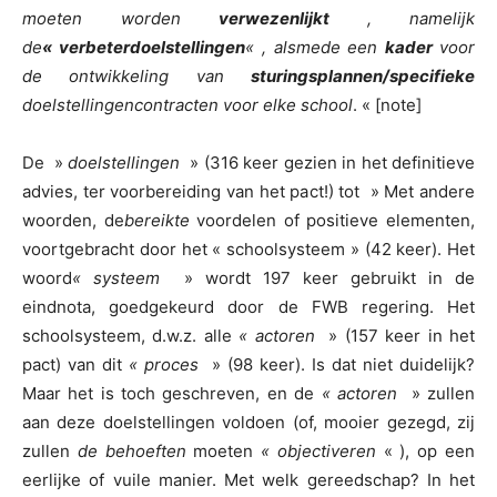
moeten worden
verwezenlijkt
, namelijk
de
« verbeterdoelstellingen
« , alsmede een
kader
voor
de ontwikkeling van
sturingsplannen/specifieke
doelstellingencontracten voor elke school
. « [note]
De »
doelstellingen
» (316 keer gezien in het definitieve
advies, ter voorbereiding van het pact!) tot » Met andere
woorden, de
bereikte
voordelen of positieve elementen,
voortgebracht door het « schoolsysteem » (42 keer). Het
woord
« systeem
» wordt 197 keer gebruikt in de
eindnota, goedgekeurd door de FWB regering. Het
schoolsysteem, d.w.z. alle
« actoren
» (157 keer in het
pact) van dit
« proces
» (98 keer). Is dat niet duidelijk?
Maar het is toch geschreven, en de
« actoren
» zullen
aan deze doelstellingen voldoen (of, mooier gezegd, zij
zullen
de behoeften
moeten
« objectiveren
« ), op een
eerlijke of vuile manier. Met welk gereedschap? In het