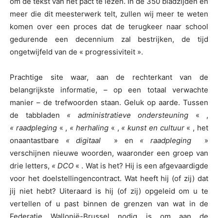
om de tekst van het pact te lezen. In de 350 bladzijden en
meer die dit meesterwerk telt, zullen wij meer te weten
komen over een proces dat de terugkeer naar school
gedurende een decennium zal bestrijken, de tijd
ongetwijfeld van de « progressiviteit ».
Prachtige site waar, aan de rechterkant van de
belangrijkste informatie, – op een totaal verwachte
manier – de trefwoorden staan. Geluk op aarde. Tussen
de tabbladen
« administratieve ondersteuning
« ,
« raadpleging
« ,
« herhaling
« ,
« kunst en cultuur
« , het
onaantastbare
« digitaal
» en
« raadpleging
»
verschijnen nieuwe woorden, waaronder een groep van
drie letters,
« DCO
« . Wat is het? Hij is een afgevaardigde
voor het doelstellingencontract. Wat heeft hij (of zij) dat
jij niet hebt? Uiteraard is hij (of zij) opgeleid om u te
vertellen of u past binnen de grenzen van wat in de
Federatie Wallonië-Brussel nodig is om aan de