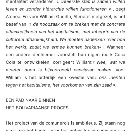
mentaliteit veranderen. « De
eerste stap is samen willen
leven en zonder hiërarchie willen functioneren
« , zegt
Atenea. En voor William Gudiño, Atenea’s metgezel, is het
besef van »
de noodzaak om te breken met de concrete
afhankelijkheid van het kapitalisme, met inbegrip van de
culturele afhankelijkheid. We moeten nadenken over hoe
het werkt, zodat we ermee kunnen breken
« . Wanneer
een andere deelnemer voorstelt hun eigen merk Coca
Cola te ontwikkelen, corrigeert William:
« Nee, wat we
moeten doen is bijvoorbeeld papajasap maken
. Voor
William is het letterlijk een kwestie van
« ons inenten
tegen het kapitalisme, het voorkomen van zijn zaad »
.
EEN PAD NAAR BINNEN
HET BOLIVARIAANSE PROCES
Het project van de comunero’s is ambitieus. Zij staan nog
maar aan het begin, maar het netwerk van communes in