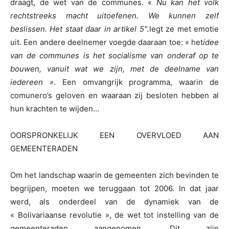
draagt, de wet van de communes. «
Nu kan het volk
rechtstreeks macht uitoefenen. We kunnen zelf
beslissen. Het staat daar in artikel 5″.
legt ze met emotie
uit. Een andere deelnemer voegde daaraan toe: « het
idee
van de communes is het socialisme van onderaf op te
bouwen, vanuit wat we zijn, met de deelname van
iedereen »
. Een omvangrijk programma, waarin de
comunero’s geloven en waaraan zij besloten hebben al
hun krachten te wijden…
OORSPRONKELIJK EEN OVERVLOED AAN
GEMEENTERADEN
Om het landschap waarin de gemeenten zich bevinden te
begrijpen, moeten we teruggaan tot 2006. In dat jaar
werd, als onderdeel van de dynamiek van de
« Bolivariaanse revolutie », de wet tot instelling van de
gemeenteraden aangenomen. Dit zijn