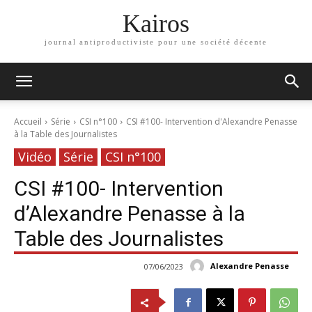
Kairos
journal antiproductiviste pour une société décente
Accueil
Série
CSI n°100
CSI #100- Intervention d'Alexandre Penasse
à la Table des Journalistes
Vidéo
Série
CSI n°100
CSI #100- Intervention
d’Alexandre Penasse à la
Table des Journalistes
Alexandre Penasse
07/06/2023