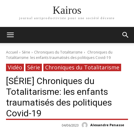
Kairos
journal antiproductiviste pour une société décente
Accueil
Série
Chroniques du Totalitarisme
Chroniques du
Totalitarisme: les enfants traumatisés des politiques Covid-19
Vidéo
Série
Chroniques du Totalitarisme
[SÉRIE] Chroniques du
Totalitarisme: les enfants
traumatisés des politiques
Covid-19
Alexandre Penasse
04/06/2023