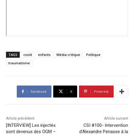
TAGS
covid
enfants
Média critique
Politique
traumatisme
Facebook
X
Pinterest
Article précédent
Article suivant
[INTERVIEW] Les injectés
CSI #100- Intervention
sont devenus des OGM –
d’Alexandre Penasse à la