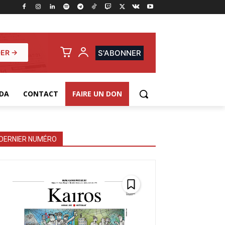
ER →
S'ABONNER
DA
CONTACT
FAIRE UN DON
DERNIER NUMÉRO