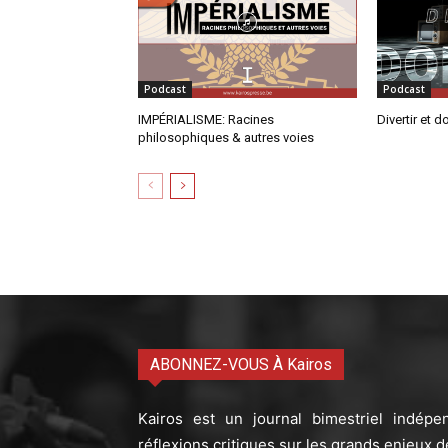
Podcast
Podcast
IMPÉRIALISME: Racines
Divertir et d
philosophiques & autres voies
ABONNEZ-VOUS À Kairos
Kairos est un journal bimestriel indépe
réflexions critiques sur les grands enjeux d