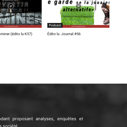
Podcast
ominer (édito lu K57)
Édito lu: Journal #56
ndant proposant analyses, enquêtes et
e société.