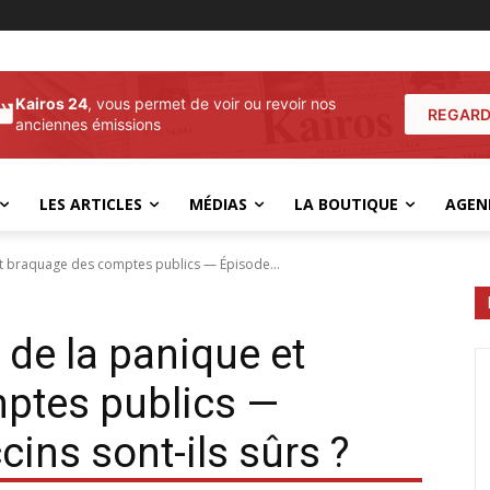
Kairos 24
, vous permet de voir ou revoir nos
REGARD
anciennes émissions
LES ARTICLES
MÉDIAS
LA BOUTIQUE
AGEN
et braquage des comptes publics — Épisode...
 de la panique et
ptes publics —
cins sont-ils sûrs ?