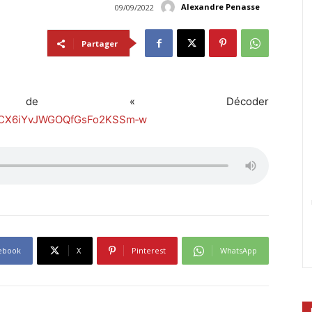
Alexandre Penasse
09/09/2022
Partager
e de « Décoder
/UCX6iYvJWGOQfGsFo2KSSm‑w
ebook
X
Pinterest
WhatsApp