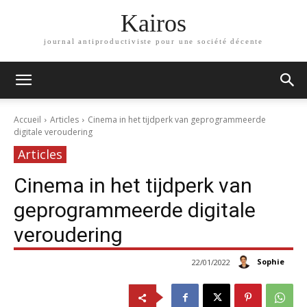
Kairos
journal antiproductiviste pour une société décente
Accueil
Articles
Cinema in het tijdperk van geprogrammeerde
digitale veroudering
Articles
Cinema in het tijdperk van
geprogrammeerde digitale
veroudering
Sophie
22/01/2022