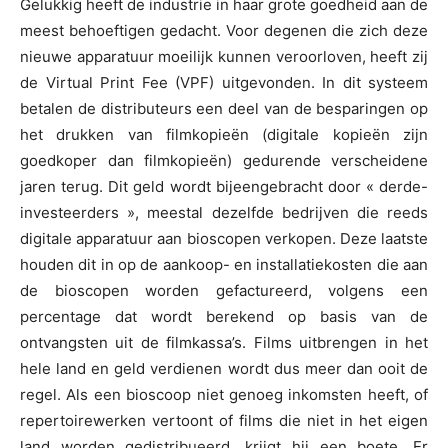
Gelukkig heeft de industrie in haar grote goedheid aan de
meest behoeftigen gedacht. Voor degenen die zich deze
nieuwe apparatuur moeilijk kunnen veroorloven, heeft zij
de Virtual Print Fee (VPF) uitgevonden. In dit systeem
betalen de distributeurs een deel van de besparingen op
het drukken van filmkopieën (digitale kopieën zijn
goedkoper dan filmkopieën) gedurende verscheidene
jaren terug. Dit geld wordt bijeengebracht door « derde-
investeerders », meestal dezelfde bedrijven die reeds
digitale apparatuur aan bioscopen verkopen. Deze laatste
houden dit in op de aankoop- en installatiekosten die aan
de bioscopen worden gefactureerd, volgens een
percentage dat wordt berekend op basis van de
ontvangsten uit de filmkassa’s. Films uitbrengen in het
hele land en geld verdienen wordt dus meer dan ooit de
regel. Als een bioscoop niet genoeg inkomsten heeft, of
repertoirewerken vertoont of films die niet in het eigen
land worden gedistribueerd, krijgt hij een boete. Er