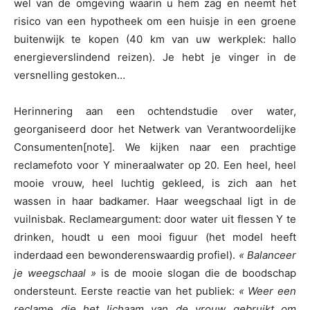
wel van de omgeving waarin u hem zag en neemt het
risico van een hypotheek om een huisje in een groene
buitenwijk te kopen (40 km van uw werkplek: hallo
energieverslindend reizen). Je hebt je vinger in de
versnelling gestoken…
Herinnering aan een ochtendstudie over water,
georganiseerd door het Netwerk van Verantwoordelijke
Consumenten[note]. We kijken naar een prachtige
reclamefoto voor Y mineraalwater op 20. Een heel, heel
mooie vrouw, heel luchtig gekleed, is zich aan het
wassen in haar badkamer. Haar weegschaal ligt in de
vuilnisbak. Reclameargument: door water uit flessen Y te
drinken, houdt u een mooi figuur (het model heeft
inderdaad een bewonderenswaardig profiel).
« Balanceer
je weegschaal »
is de mooie slogan die de boodschap
ondersteunt. Eerste reactie van het publiek:
« Weer een
reclame die het lichaam van de vrouw gebruikt om