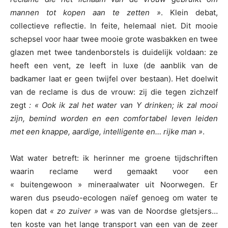
mannen tot kopen aan te zetten »
. Klein debat,
collectieve reflectie. In feite, helemaal niet. Dit mooie
schepsel voor haar twee mooie grote wasbakken en twee
glazen met twee tandenborstels is duidelijk voldaan: ze
heeft een vent, ze leeft in luxe (de aanblik van de
badkamer laat er geen twijfel over bestaan). Het doelwit
van de reclame is dus de vrouw: zij die tegen zichzelf
zegt
: « Ook ik zal het water van Y drinken; ik zal mooi
zijn, bemind worden en een comfortabel leven leiden
met een knappe, aardige, intelligente en… rijke man »
.
Wat water betreft: ik herinner me groene tijdschriften
waarin reclame werd gemaakt voor een
« buitengewoon » mineraalwater uit Noorwegen. Er
waren dus pseudo-ecologen naïef genoeg om water te
kopen dat
« zo zuiver »
was van de Noordse gletsjers…
ten koste van het lange transport van een van de zeer