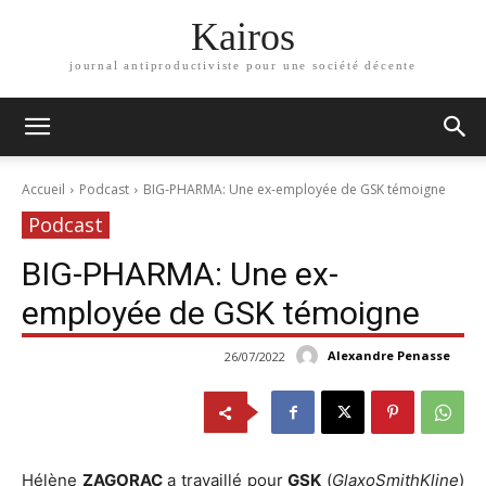
Kairos
journal antiproductiviste pour une société décente
Accueil
Podcast
BIG-PHARMA: Une ex-employée de GSK témoigne
Podcast
BIG-PHARMA: Une ex-
employée de GSK témoigne
Alexandre Penasse
26/07/2022
Hélène
ZAGORAC
a travaillé pour
GSK
(
GlaxoSmithKline
)