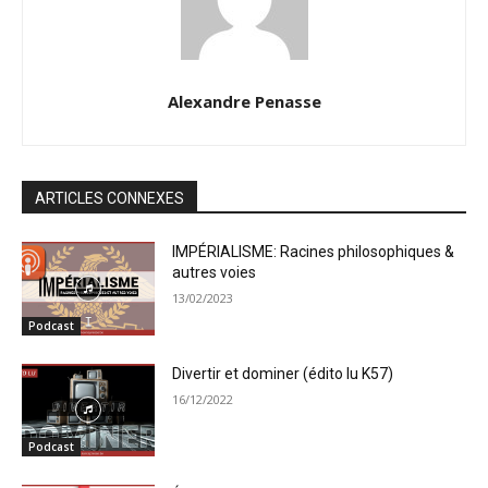
Alexandre Penasse
ARTICLES CONNEXES
IMPÉRIALISME: Racines philosophiques &
autres voies
13/02/2023
Podcast
Divertir et dominer (édito lu K57)
16/12/2022
Podcast