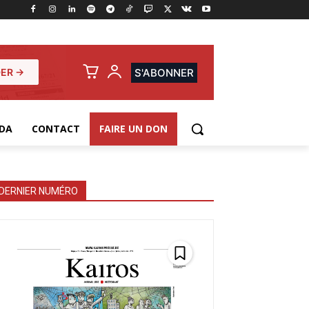
ER →
S'ABONNER
DA
CONTACT
FAIRE UN DON
DERNIER NUMÉRO