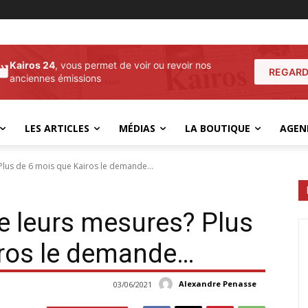
Kairos 24
, vous permet de voir ou revoir nos
REGARD
anciennes émissions
LES ARTICLES
MÉDIAS
LA BOUTIQUE
AGEN
Plus de 6 mois que Kairos le demande...
e leurs mesures? Plus
iros le demande…
Alexandre Penasse
03/06/2021