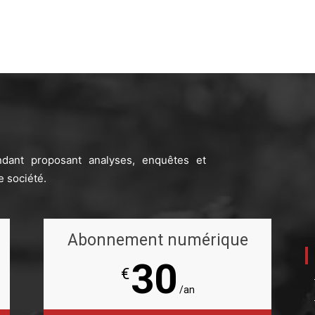
ndant proposant analyses, enquêtes et
e société.
Abonnement numérique
30
€
/an