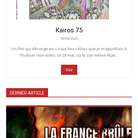
Kairos 75
18/06/2026
Un film qui dérange en « haut lieu » Alors que je m’apprêtais à
finaliser mon édito, ce 28 mai, où le soir même était...
Voir
DERNIER ARTICLE