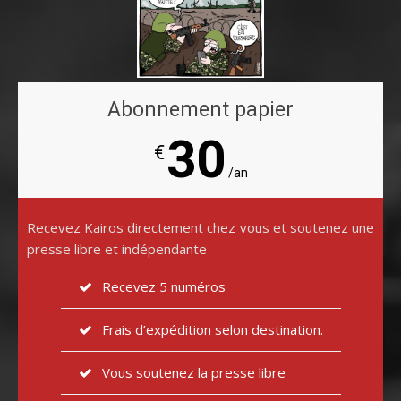
Abonnement papier
30
€
/an
Recevez Kairos directement chez vous et soutenez une
presse libre et indépendante
Recevez 5 numéros
Frais d’expédition selon destination.
Vous soutenez la presse libre