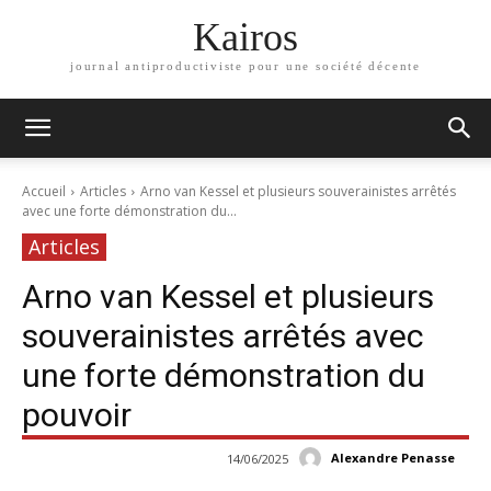
Kairos
journal antiproductiviste pour une société décente
Accueil
Articles
Arno van Kessel et plusieurs souverainistes arrêtés
avec une forte démonstration du...
Articles
Arno van Kessel et plusieurs
souverainistes arrêtés avec
une forte démonstration du
pouvoir
Alexandre Penasse
14/06/2025