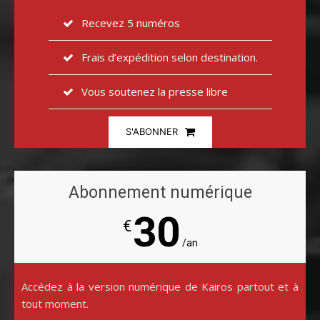
Recevez 5 numéros
Frais d’expédition selon destination.
Vous soutenez la presse libre
S'ABONNER
Abonnement numérique
30
€
/an
Accédez à la version numérique de Kairos partout et à
tout moment.