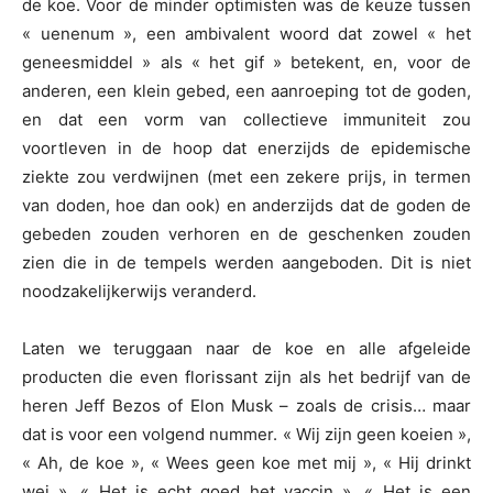
de koe. Voor de minder optimisten was de keuze tussen
« uenenum », een ambivalent woord dat zowel « het
geneesmiddel » als « het gif » betekent, en, voor de
anderen, een klein gebed, een aanroeping tot de goden,
en dat een vorm van collectieve immuniteit zou
voortleven in de hoop dat enerzijds de epidemische
ziekte zou verdwijnen (met een zekere prijs, in termen
van doden, hoe dan ook) en anderzijds dat de goden de
gebeden zouden verhoren en de geschenken zouden
zien die in de tempels werden aangeboden. Dit is niet
noodzakelijkerwijs veranderd.
Laten we teruggaan naar de koe en alle afgeleide
producten die even florissant zijn als het bedrijf van de
heren Jeff Bezos of Elon Musk – zoals de crisis… maar
dat is voor een volgend nummer. « Wij zijn geen koeien »,
« Ah, de koe », « Wees geen koe met mij », « Hij drinkt
wei », « Het is echt goed het vaccin », « Het is een