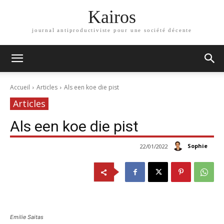
Kairos
journal antiproductiviste pour une société décente
Accueil
Articles
Als een koe die pist
Articles
Als een koe die pist
Sophie
22/01/2022
Emilie Saitas