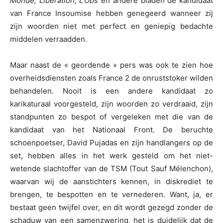
Monde, Libération, L’Obs
en andere bladen de kandidaat
van France Insoumise hebben genegeerd wanneer zij
zijn woorden niet met perfect en geniepig bedachte
middelen verraadden.
Maar naast de « geordende » pers was ook te zien hoe
overheidsdiensten zoals France 2 de onruststoker wilden
behandelen. Nooit is een andere kandidaat zo
karikaturaal voorgesteld, zijn woorden zo verdraaid, zijn
standpunten zo bespot of vergeleken met die van de
kandidaat van het Nationaal Front. De beruchte
schoenpoetser, David Pujadas en zijn handlangers op de
set, hebben alles in het werk gesteld om het niet-
wetende slachtoffer van de TSM (Tout Sauf Mélenchon),
waarvan wij de aanstichters kennen, in diskrediet te
brengen, te bespotten en te vernederen. Want, ja, er
bestaat geen twijfel over, en dit wordt gezegd zonder de
schaduw van een samenzwering, het is duidelijk dat de