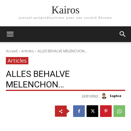
Kairos
journal antiproductiviste pour une société décente
Accueil
Articles
ALLES BEHALVE MELENCHON...
Articles
ALLES BEHALVE
MELENCHON…
Sophie
22/01/2022