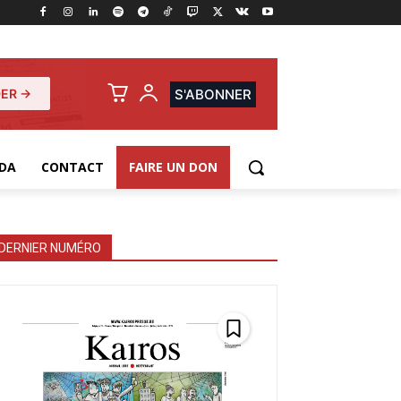
ER →
S'ABONNER
DA
CONTACT
FAIRE UN DON
DERNIER NUMÉRO