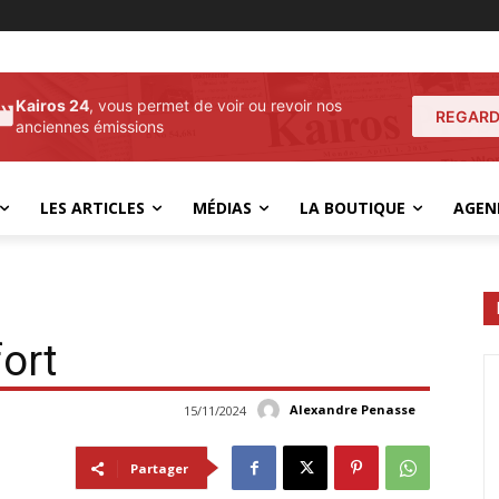
Kairos 24
, vous permet de voir ou revoir nos
REGARD
anciennes émissions
LES ARTICLES
MÉDIAS
LA BOUTIQUE
AGEN
ort
Alexandre Penasse
15/11/2024
Partager