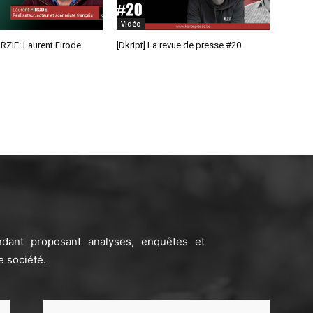
Vidéo
RZIE: Laurent Firode
[Dkript] La revue de presse #20
ndant proposant analyses, enquêtes et
e société.