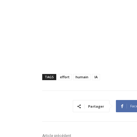
TAGS
effort
humain
IA
Fac
Partager
Article précédent