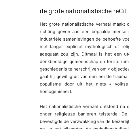
de grote nationalistische reCit
Het grote nationalistische verhaal maakt 
richting geven aan een bepaalde menselij
industriële samenlevingen de behoefte vo
niet langer expliciet mythologisch of re
adequaat zou zijn. Ditmaal is het een ut
denkbeeldige gemeenschap en territorium 
geschiedenis te herschrijven om « objecti
gaat hij gewillig uit van een eerste trauma 
populisme door uit het niets « volkse 
homogeniseert.
Het nationalistische verhaal ontstond na 
onder religieuze banieren teisterde. D
bevestigde de verzwakking van de keizerli
en, in het bijzonder, de godsdienstvrijh