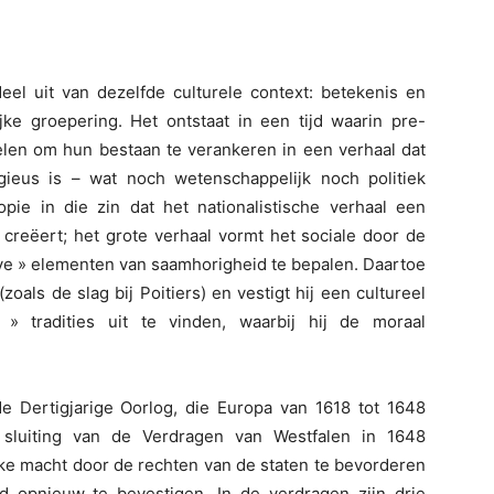
deel uit van dezelfde culturele context: betekenis en
ke groepering. Het ontstaat in een tijd waarin pre-
elen om hun bestaan te verankeren in een verhaal dat
ligieus is – wat noch wetenschappelijk noch politiek
opie in die zin dat het nationalistische verhaal een
creëert; het grote verhaal vormt het sociale door de
eve » elementen van saamhorigheid te bepalen. Daartoe
(zoals de slag bij Poitiers) en vestigt hij een cultureel
» tradities uit te vinden, waarbij hij de moraal
de Dertigjarige Oorlog, die Europa van 1618 tot 1648
e sluiting van de Verdragen van Westfalen in 1648
jke macht door de rechten van de staten te bevorderen
eid opnieuw te bevestigen. In de verdragen zijn drie