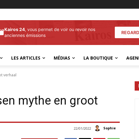
Kairos 24
, vous permet de voir ou revoir nos
REGARD
anciennes émissions
LES ARTICLES
MÉDIAS
LA BOUTIQUE
AGEN
t verhaal
sen mythe en groot
Sophie
22/01/2022