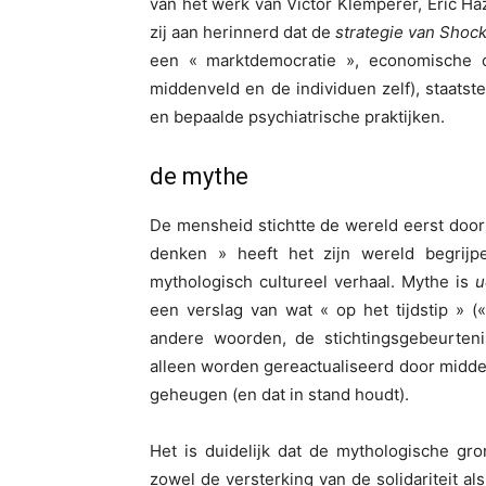
van het werk van Victor Klemperer, Eric Ha
zij aan herinnerd dat de
strategie van Shoc
een « marktdemocratie », economische oo
middenveld en de individuen zelf), staatst
en bepaalde psychiatrische praktijken.
de mythe
De mensheid stichtte de wereld eerst door
denken » heeft het zijn wereld begrij
mythologisch cultureel verhaal. Mythe is
u
een verslag van wat « op het tijdstip » 
andere woorden, de stichtingsgebeurtenis
alleen worden gereactualiseerd door middel
geheugen (en dat in stand houdt).
Het is duidelijk dat de mythologische gro
zowel de versterking van de solidariteit als