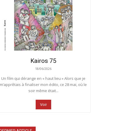
Kairos 75
18/06/2026
Un film qui dérange en « haut lieu » Alors que je
m’apprêtais à finaliser mon édito, ce 28 mai, où le
soir même était...
Voir