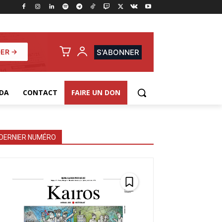
ER →
S'ABONNER
DA
CONTACT
FAIRE UN DON
DERNIER NUMÉRO