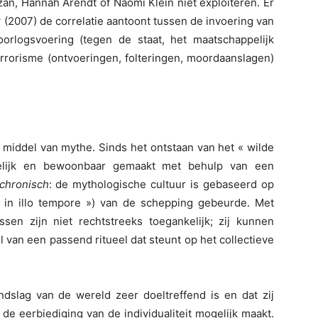
zan, Hannah Arendt of Naomi Klein niet exploiteren. Er
k
(2007) de correlatie aantoont tussen de invoering van
rlogsvoering (tegen de staat, het maatschappelijk
errorisme (ontvoeringen, folteringen, moordaanslagen)
 middel van mythe. Sinds het ontstaan van het « wilde
pelijk en bewoonbaar gemaakt met behulp van een
chronisch
: de mythologische cultuur is gebaseerd op
(« in illo tempore ») van de schepping gebeurde. Met
sen zijn niet rechtstreeks toegankelijk; zij kunnen
 van een passend ritueel dat steunt op het collectieve
ndslag van de wereld zeer doeltreffend is en dat zij
 de eerbiediging van de individualiteit mogelijk maakt.