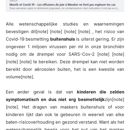
Alle wetenschappelijke studies en waarnemingen
bevestigen dit[note] [note] [note] [note] , het risico van
Covid-19 besmetting
buitenshuis
is uiterst gering. Er zijn
ongeveer 1 miljoen virussen per ml in onze bronchiën
nodig om de drempel voor SARS-Cov-2 [note] [note]
[note] [note] te bereiken. Deze drempel kan niet worden
bereikt door aërosolen buiten, het is een kwestie van
volume[note].
Een ander geval is dat van
kinderen die zelden
symptomatisch en dus niet erg besmettelijk
zijn[note]
[note]. Het dragen van maskers buitenshuis of voor
kinderen lijkt dan ook te gebeuren in weerwil van elke
baten-risicoverhouding en gezond verstand. Want als het
wetenschappelijk bewijs voor het nut van het masker