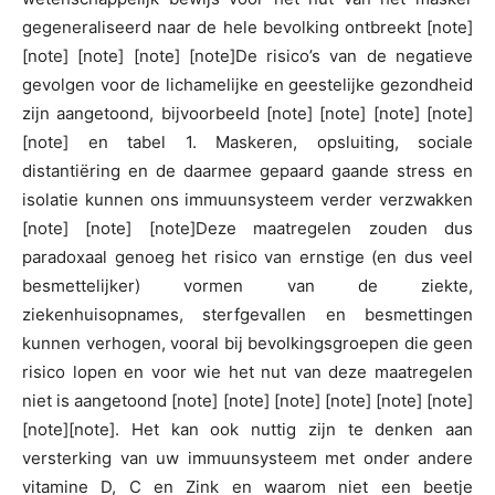
gegeneraliseerd naar de hele bevolking ontbreekt [note]
[note] [note] [note] [note]De risico’s van de negatieve
gevolgen voor de lichamelijke en geestelijke gezondheid
zijn aangetoond, bijvoorbeeld [note] [note] [note] [note]
[note] en tabel 1. Maskeren, opsluiting, sociale
distantiëring en de daarmee gepaard gaande stress en
isolatie kunnen ons immuunsysteem verder verzwakken
[note] [note] [note]Deze maatregelen zouden dus
paradoxaal genoeg het risico van ernstige (en dus veel
besmettelijker) vormen van de ziekte,
ziekenhuisopnames, sterfgevallen en besmettingen
kunnen verhogen, vooral bij bevolkingsgroepen die geen
risico lopen en voor wie het nut van deze maatregelen
niet is aangetoond [note] [note] [note] [note] [note] [note]
[note][note]. Het kan ook nuttig zijn te denken aan
versterking van uw immuunsysteem met onder andere
vitamine D, C en Zink en waarom niet een beetje