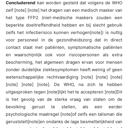
Concluderend
kan worden gesteld dat volgens de WHO
zelf [note] [note] het dragen van een medisch masker van
het type FFP2 (niet-medische maskers zouden een
beperkte doeltreffendheid hebben en bij slecht gebruik
zelfs het infectierisico kunnen verhogen[note]) is nuttig
voor personeel in de gezondheidszorg dat in direct
contact staat met patiënten, symptomatische patiënten
en waarschijnlijk ook voor risicopersonen als extra
bescherming, het algemeen dragen ervan voor mensen
zonder duidelijke ziektesymptomen heeft weinig of geen
wetenschappelijke rechtvaardiging [note] [note] [note]
[note] [note] [note]. De WHO, na zich te hebben
uitgesproken tegen [note]lijkt het te accepteren [note]Dit
is het gevolg van de sterke vraag van staten om de
bevolking gerust te stellen, als een eerder
psychologische maatregel [note]of zelfs een talisman die
geruststelt[note]en ondanks de lage besmettelijkheid van