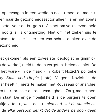
n opgevangen in een wedloop naar « meer en meer ».
en naar de gezondheidssector alleen, is er niet zoiets
 en beter voor de burgers ». Als het om volksgezondheid
 nodig is, is ontsmetting. Niet om het ziekenhuis te
ntsmetten die in termen van schuld denken over de
ezondheid!
niet gekomen als een zoveelste ideologische gimmick,
de werkelijkheid te doen vergeten. Helemaal niet. De
 het ware « in de maak » in Robert Nozick’s politieke
hy, State and Utopia
[note]. Volgens Nozick is de
aar heeft hij niets te maken met Rousseau of anarchie:
en tot repressie en rechtvaardigheid. Zorg, medicijnen,
staat. De enige moeilijkheid is de burgers te doen
itje zitten », want dan « .
niemand ziet de situatie als
« de
elke persoon denkt dat de andere persoon geen