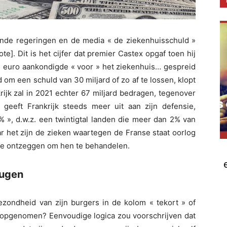
ende regeringen en de media « de ziekenhuisschuld »
]. Dit is het cijfer dat premier Castex opgaf toen hij
rd euro aankondigde « voor » het ziekenhuis… gespreid
d om een schuld van 30 miljard of zo af te lossen, klopt
rijk zal in 2021 echter 67 miljard bedragen, tegenover
geeft Frankrijk steeds meer uit aan zijn defensie,
% », d.w.z. een twintigtal landen die meer dan 2% van
r het zijn de zieken waartegen de Franse staat oorlog
te ontzeggen om hen te behandelen.
eugen
gezondheid van zijn burgers in de kolom « tekort » of
n opgenomen? Eenvoudige logica zou voorschrijven dat