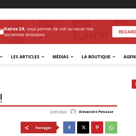
Kairos 24
, vous permet de voir ou revoir nos
REGARD
anciennes émissions
LES ARTICLES
MÉDIAS
LA BOUTIQUE
AGEN
!
Alexandre Penasse
22/01/2022
Partager