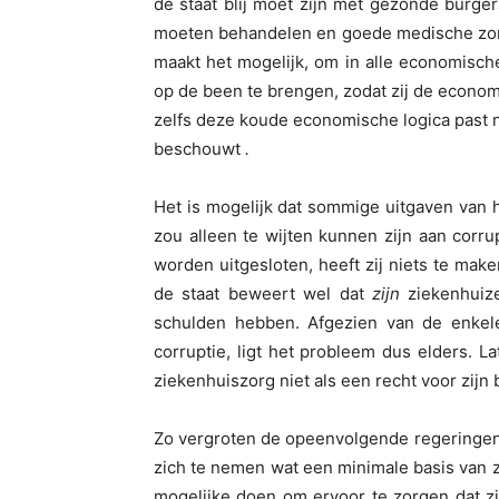
de staat blij moet zijn met gezonde burgers
moeten behandelen en goede medische zorg
maakt het mogelijk, om in alle economisc
op de been te brengen, zodat zij de econo
zelfs deze koude economische logica past ni
beschouwt
.
Het is mogelijk dat sommige uitgaven van h
zou alleen te wijten kunnen zijn aan corru
worden uitgesloten, heeft zij niets te ma
de staat beweert wel dat
zijn
ziekenhuize
schulden hebben. Afgezien van de enkele 
corruptie, ligt het probleem dus elders. L
ziekenhuiszorg niet als een recht voor zijn 
Zo vergroten de opeenvolgende regeringen 
zich te nemen wat een minimale basis van zij
mogelijke doen om ervoor te zorgen dat zi