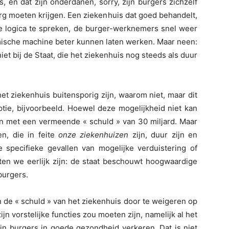
, en dat zijn onderdanen, sorry, zijn burgers zichzelf
 moeten krijgen. Een ziekenhuis dat goed behandelt,
he logica te spreken, de burger-werknemers snel weer
mische machine beter kunnen laten werken. Maar neen:
et bij de Staat, die het ziekenhuis nog steeds als duur
et ziekenhuis buitensporig zijn, waarom niet, maar dit
ptie, bijvoorbeeld. Hoewel deze mogelijkheid niet kan
ken met een vermeende « schuld » van 30 miljard. Maar
n, die in feite
onze ziekenhuizen
zijn, duur zijn en
specifieke gevallen van mogelijke verduistering of
aten we eerlijk zijn: de staat beschouwt hoogwaardige
burgers.
de « schuld » van het ziekenhuis door te weigeren op
n vorstelijke functies zou moeten zijn, namelijk al het
jn burgers in goede gezondheid verkeren. Dat is niet