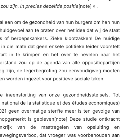
 zou zijn, in precies dezelfde positie
[note] « .
alleen om de gezondheid van hun burgers om hen hun
uldgevoel aan te praten over het idee dat wij de staat
ts of beroepskankers. Zieke klootzakken! De huidige
n die mate dat geen enkele politieke leider voorstelt
art in te krimpen en het over te hevelen naar het
rstand zou op de agenda van alle oppositiepartijen
eg zijn, de legerbegroting zou eenvoudigweg moeten
 worden ingezet voor positieve sociale taken.
e ineenstorting van onze gezondheidsstelsels. Tot
 national de la statistique et des études économiques)
 2021 geen overmatige sterfte meer is ten gevolge van
onopgemerkt is gebleven[note] Deze studie ontkracht
ankrijk van de maatregelen van opsluiting en
bewegingsverbod, dat vroeger was voorbehouden aan