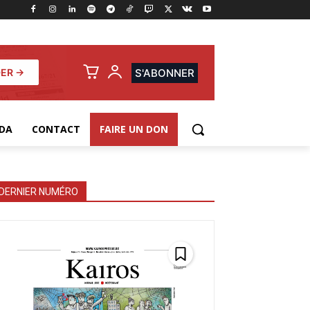
ER →
S'ABONNER
DA
CONTACT
FAIRE UN DON
DERNIER NUMÉRO