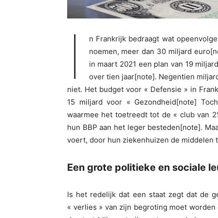
I
n Frankrijk bedraagt wat opeenvolg
noemen, meer dan 30 miljard euro[note
in maart 2021 een plan van 19 milja
over tien jaar[note]. Negentien miljar
niet. Het budget voor « Defensie » in Frank
15 miljard voor « Gezondheid[note] Toch 
waarmee het toetreedt tot de « club van 2
hun BBP aan het leger besteden[note]. Maa
voert, door hun ziekenhuizen de middelen 
Een grote politieke en sociale l
Is het redelijk dat een staat zegt dat de 
« verlies » van zijn begroting moet worde