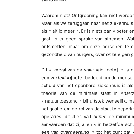
Waarom niet? Ontgroening kan niet worde
Maar als we teruggaan naar het ziekenhuis 
als « altijd meer ». Er is niets dan « beter
gaat, is er geen sprake van afnemen! Wat
ontsmetten, maar om onze hersenen te o
gezondheid van burgers, over
onze
eigen g
Dit « verval van de waarheid [note] » is 
een
vertelling
[note] bedoeld om de mensen 
schuld van het openbare ziekenhuis is als
theorie van de minimale staat in
Anarc
« natuurtoestand » bij uitstek wenselijk, m
het gaat erom de rol van de staat te beperk
operaties, dit alles valt
buiten
de minimum 
aanvaarden dat zij allen « in hetzelfde schu
een van overheersing
» tot het punt dat 