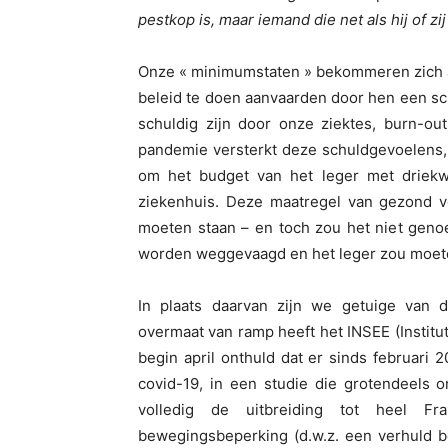
pestkop is, maar iemand die net als hij of zij
Onze « minimumstaten » bekommeren zich 
beleid te doen aanvaarden door hen een sch
schuldig zijn door onze ziektes, burn-ou
pandemie versterkt deze schuldgevoelens, i
om het budget van het leger met driekw
ziekenhuis. Deze maatregel van gezond ve
moeten staan – en toch zou het niet geno
worden weggevaagd en het leger zou moeten
In plaats daarvan zijn we getuige van d
overmaat van ramp heeft het INSEE (Institut
begin april onthuld dat er sinds februari
covid-19, in een studie die grotendeels 
volledig de uitbreiding tot heel Fr
bewegingsbeperking (d.w.z. een verhuld 