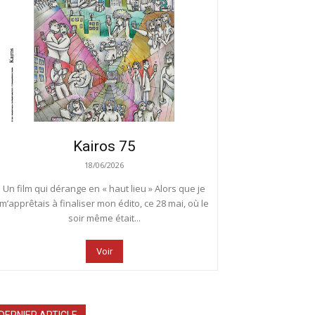
Kairos 75
18/06/2026
Un film qui dérange en « haut lieu » Alors que je
m’apprêtais à finaliser mon édito, ce 28 mai, où le
soir même était...
Voir