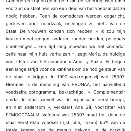
Comedores krijgen geen geld van de regering. Niettemin
voorziet de staat hen van een deel van het voedsel dat ze
nodig hebben. Toen de comedores werden opgericht,
gedreven door noodzaak, ontvingen zij niets van de
Staat. De vrouwen konden zich redden. « Ik zou mijn
keuken meebrengen, anderen zouden borden, pollepels
meebrengen… Een tijd lang moesten we het comedor
zelfs naar mijn huis verhuizen », zegt Maria, de huidige
voorzitster van het comedor « Amor y Paz ». Er begon
een lange strijd voor de kantines om de nodige steun van
de staat te krijgen. In 1990 verkregen zij wet 25307.
Hiermee is de instelling van PRONAA, het aanvullend
voedselhulpprogramma, bekrachtigd. « Complementair
omdat de staat aanvult wat de organisatie eerst brengt,
en niet andersom », verklaart Ana Gil, voorzitter van
FEMOCCPAALM. Volgens wet 25307 moet het door de
staat verstrekte voedsel (rijst, olie, linzen) 65% van de
totale kosten van de menu’s dekken. In de praktijk