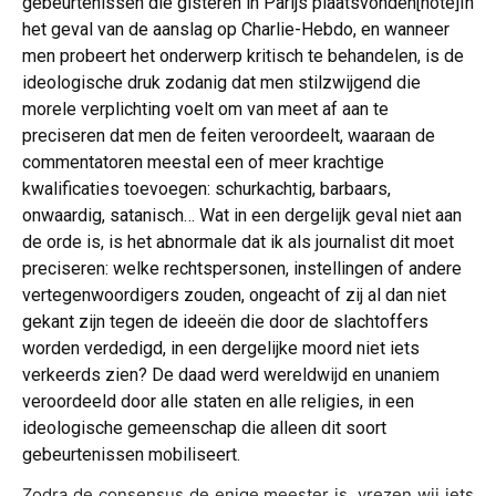
gebeurtenissen die gisteren in Parijs plaatsvonden[note]In
het geval van de aanslag op Charlie-Hebdo, en wanneer
men probeert het onderwerp kritisch te behandelen, is de
ideologische druk zodanig dat men stilzwijgend die
morele verplichting voelt om van meet af aan te
preciseren dat men de feiten veroordeelt, waaraan de
commentatoren meestal een of meer krachtige
kwalificaties toevoegen: schurkachtig, barbaars,
onwaardig, satanisch… Wat in een dergelijk geval niet aan
de orde is, is het abnormale dat ik als journalist dit moet
preciseren: welke rechtspersonen, instellingen of andere
vertegenwoordigers zouden, ongeacht of zij al dan niet
gekant zijn tegen de ideeën die door de slachtoffers
worden verdedigd, in een dergelijke moord niet iets
verkeerds zien? De daad werd wereldwijd en unaniem
veroordeeld door alle staten en alle religies, in een
ideologische gemeenschap die alleen dit soort
gebeurtenissen mobiliseert.
Zodra de consensus de enige meester is, vrezen wij iets