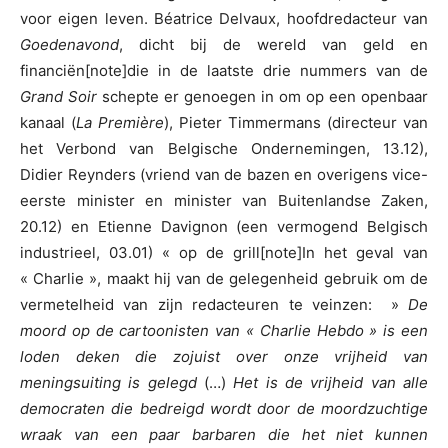
voor eigen leven. Béatrice Delvaux, hoofdredacteur van
Goedenavond
, dicht bij de wereld van geld en
financiën[note]die in de laatste drie nummers van de
Grand Soir
schepte er genoegen in om op een openbaar
kanaal (
La Première
), Pieter Timmermans (directeur van
het Verbond van Belgische Ondernemingen, 13.12),
Didier Reynders (vriend van de bazen en overigens vice-
eerste minister en minister van Buitenlandse Zaken,
20.12) en Etienne Davignon (een vermogend Belgisch
industrieel, 03.01) « op de grill[note]In het geval van
« Charlie », maakt hij van de gelegenheid gebruik om de
vermetelheid van zijn redacteuren te veinzen: »
De
moord op de cartoonisten van « Charlie Hebdo » is een
loden deken die zojuist over onze vrijheid van
meningsuiting is gelegd
(…)
Het is de vrijheid van alle
democraten die bedreigd wordt door de moordzuchtige
wraak van een paar barbaren die het niet kunnen