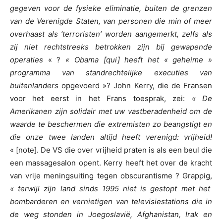
gegeven voor de fysieke eliminatie, buiten de grenzen
van de Verenigde Staten, van personen die min of meer
overhaast als ‘terroristen’ worden aangemerkt, zelfs als
zij niet rechtstreeks betrokken zijn bij gewapende
operaties
« ?
« Obama [qui] heeft het « geheime »
programma van standrechtelijke executies van
buitenlanders
opgevoerd »? John Kerry, die de Fransen
voor het eerst in het Frans toesprak, zei:
« De
Amerikanen zijn solidair met uw vastberadenheid om de
waarde te beschermen die extremisten zo beangstigt en
die onze twee landen altijd heeft verenigd: vrijheid!
« [note]. De VS die over vrijheid praten is als een beul die
een massagesalon opent. Kerry heeft het over de kracht
van vrije meningsuiting tegen obscurantisme ? Grappig,
« terwijl zijn land sinds 1995 niet is gestopt met het
bombarderen en vernietigen van televisiestations die in
de weg stonden in Joegoslavië, Afghanistan, Irak en