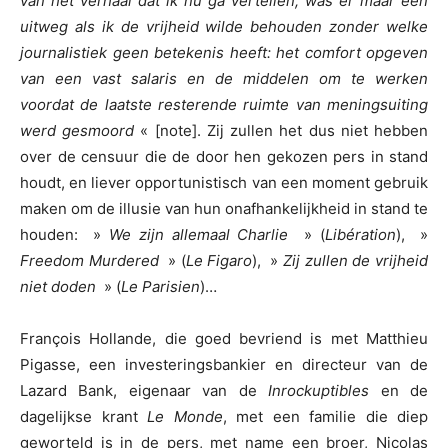
van het verhaal dat ik nu ga vertellen, was er maar één
uitweg als ik de vrijheid wilde behouden zonder welke
journalistiek geen betekenis heeft: het comfort opgeven
van een vast salaris en de middelen om te werken
voordat de laatste resterende ruimte van meningsuiting
werd gesmoord
« [note]. Zij zullen het dus niet hebben
over de censuur die de door hen gekozen pers in stand
houdt, en liever opportunistisch van een moment gebruik
maken om de illusie van hun onafhankelijkheid in stand te
houden: »
We zijn allemaal Charlie
» (
Libération
), »
Freedom Murdered
» (
Le Figaro
), »
Zij zullen de vrijheid
niet doden
» (
Le Parisien
)…
François Hollande, die goed bevriend is met Matthieu
Pigasse, een investeringsbankier en directeur van de
Lazard Bank, eigenaar van de
Inrockuptibles
en de
dagelijkse krant
Le Monde
, met een familie die diep
geworteld is in de pers, met name een broer, Nicolas