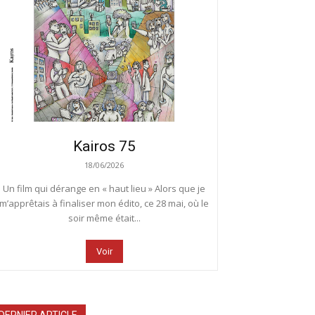
Kairos 75
18/06/2026
Un film qui dérange en « haut lieu » Alors que je
m’apprêtais à finaliser mon édito, ce 28 mai, où le
soir même était...
Voir