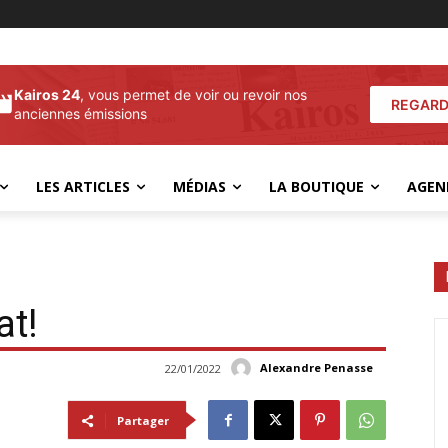
Kairos 24
, vous permet de voir ou revoir nos
REGARD
anciennes émissions
LES ARTICLES
MÉDIAS
LA BOUTIQUE
AGEN
at!
Alexandre Penasse
22/01/2022
Partager