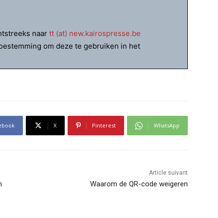
htstreeks naar
tt (at) new.kairospresse.be
 toestemming om deze te gebruiken in het
ebook
X
Pinterest
WhatsApp
Article suivant
n
Waarom de QR-code weigeren