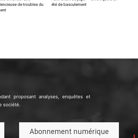
lencieuse de troubles du
été de basculement
ent
ndant proposant analyses, enquêtes et
e société.
Abonnement numérique