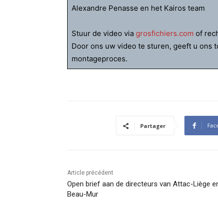
Alexandre Penasse en het Kairos team
Stuur de video via
grosfichiers.com
of rec
Door ons uw video te sturen, geeft u ons
montageproces.
Fac
Partager
Article précédent
Open brief aan de directeurs van Attac-Liège e
Beau-Mur