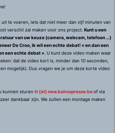
me!
uit te voeren, iets dat niet meer dan vijf minuten van
oot verschil zal maken voor ons project.
Kunt u een
aratuur van uw keuze (camera, webcam, telefoon …)
eneer De Croo, ik wil een echte
debat! « en dan een
len een echte
debat »
. U kunt deze video maken waar
eken: dat de video kort is, minder dan 10 seconden,
dien mogelijk). Dus vragen we je om deze korte video
ou kunnen sturen
tt (at) new.kairospresse.be
of via
zeer dankbaar zijn. We zullen een montage maken