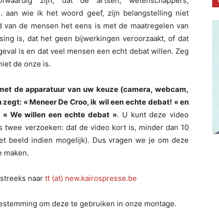
ofwaardig zijn, dat de artsen, wetenschappers,
aan wie ik het woord geef, zijn belangstelling niet
d van de mensen het eens is met de maatregelen van
sing is, dat het geen bijwerkingen veroorzaakt, of dat
et geval is en dat veel mensen een echt debat willen. Zeg
niet de onze is.
, met de apparatuur van uw keuze (camera, webcam,
 zegt: « Meneer De Croo, ik wil een echte
debat! « en
 « We willen een echte
debat »
. U kunt deze video
 twee verzoeken: dat de video kort is, minder dan 10
het beeld indien mogelijk). Dus vragen we je om deze
te maken.
tstreeks naar
tt (at) new.kairospresse.be
toestemming om deze te gebruiken in onze montage.