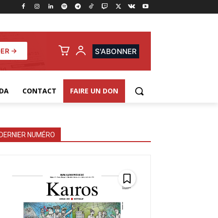
ER →
S'ABONNER
DA
CONTACT
FAIRE UN DON
DERNIER NUMÉRO