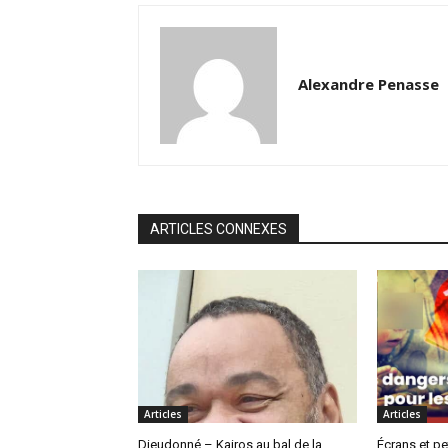
Alexandre Penasse
ARTICLES CONNEXES
Articles
Articles
Dieudonné – Kairos au bal de la
Écrans et pe