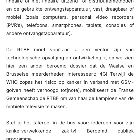
lineaire of niet-lineaire uitzend- of distributiemethoden
en de gebruikte ontvangstapparatuur, vast, draagbaar of
mobiel (zoals computers, personal video recorders
(PVR’s), telefoons, smartphones, tablets, consoles of
andere ontvangstapparatuur).
De RTBF moet voortaan « een vector zijn van
technologische opvolging en ontwikkeling », en we zien
hier een ander beroemd dossier dat de Waalse en
Brusselse meerderheden interesseert: 4G! Terwijl de
WHO zopas het risico op kanker in verband met GSM-
golven heeft verhoogd tot[note], mobiliseert de Franse
Gemeenschap de RTBF om van haar de kampioen van de
mobiele televisie te maken.
Stel je het tafereel in de bus voor: iedereen voor zijn
kankerverwekkende zak-tv! Beroemd publiek
programma.