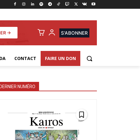
ER →
S'ABONNER
DA
CONTACT
FAIRE UN DON
DERNIER NUMÉRO