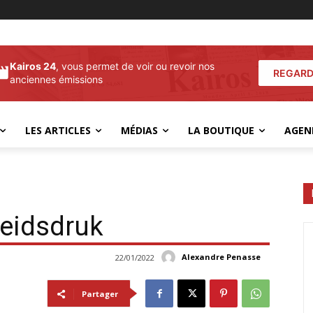
Kairos 24
, vous permet de voir ou revoir nos
REGARD
anciennes émissions
LES ARTICLES
MÉDIAS
LA BOUTIQUE
AGEN
eidsdruk
Alexandre Penasse
22/01/2022
Partager