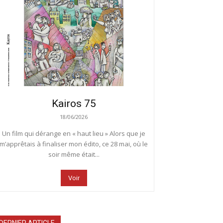
Kairos 75
18/06/2026
Un film qui dérange en « haut lieu » Alors que je
m’apprêtais à finaliser mon édito, ce 28 mai, où le
soir même était...
Voir