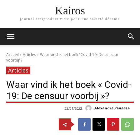
Kairos
journal antiproductiviste pour une société décente
Accueil
Articles
Waar vind ik het boek "Covid-19: De censuur
voorbij"?
Articles
Waar vind ik het boek « Covid-
19: De censuur voorbij »?
Alexandre Penasse
22/01/2022