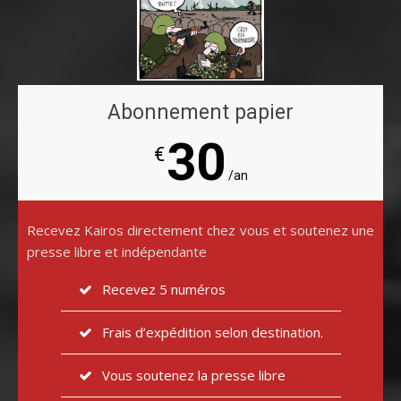
Abonnement papier
30
€
/an
Recevez Kairos directement chez vous et soutenez une
presse libre et indépendante
Recevez 5 numéros
Frais d’expédition selon destination.
Vous soutenez la presse libre