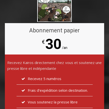
Abonnement papier
30
€
/an
Recevez Kairos directement chez vous et soutenez une
presse libre et indépendante
Recevez 5 numéros
Frais d’expédition selon destination.
Vous soutenez la presse libre