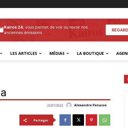
Kairos 24
, vous permet de voir ou revoir nos
REGARD
anciennes émissions
LES ARTICLES
MÉDIAS
LA BOUTIQUE
AGEN
da
Alexandre Penasse
22/01/2022
Partager