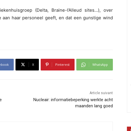
kenhuisgroep (Delta, Braine-l’Alleud sites…), over
ie aan haar personeel geeft, en dat een gunstige wind
ebook
X
Pinterest
WhatsApp
Article suivant
e
Nucleair: informatiebeperking werkte acht
maanden lang goed