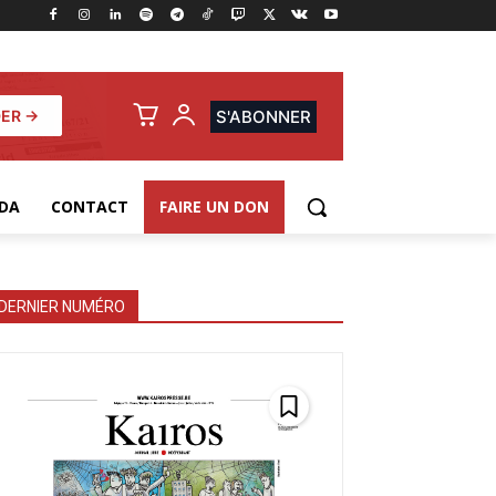
ER →
S'ABONNER
DA
CONTACT
FAIRE UN DON
DERNIER NUMÉRO