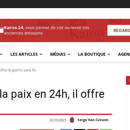
Kairos 24
, vous permet de voir ou revoir nos
REGARD
anciennes émissions
LES ARTICLES
MÉDIAS
LA BOUTIQUE
AGEN
ffre la guerre sans fin
a paix en 24h, il offre
Serge Van Cutsem
02/10/2025