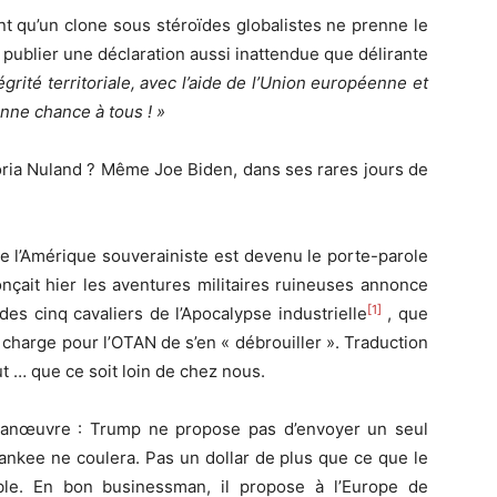
nt qu’un clone sous stéroïdes globalistes ne prenne le
publier une déclaration aussi inattendue que délirante
grité territoriale, avec l’aide de l’Union européenne et
nne chance à tous ! »
oria Nuland ? Même Joe Biden, dans ses rares jours de
e l’Amérique souverainiste est devenu le porte-parole
nonçait hier les aventures militaires ruineuses annonce
[1]
es cinq cavaliers de l’Apocalypse industrielle
, que
 charge pour l’OTAN de s’en « débrouiller ». Traduction
t … que ce soit loin de chez nous.
la manœuvre : Trump ne propose pas d’envoyer un seul
ankee ne coulera. Pas un dollar de plus que ce que le
able. En bon businessman, il propose à l’Europe de