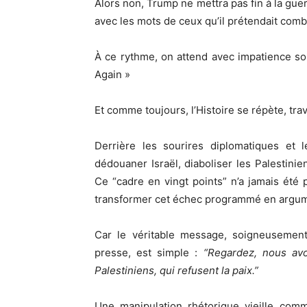
Alors non, Trump ne mettra pas fin à la guerre 
avec les mots de ceux qu’il prétendait comb
À ce rythme, on attend avec impatience s
Again »
Et comme toujours, l’Histoire se répète, trav
Derrière les sourires diplomatiques et l
dédouaner Israël, diaboliser les Palestinien
Ce “cadre en vingt points” n’a jamais été 
transformer cet échec programmé en argume
Car le véritable message, soigneusemen
presse, est simple :
“Regardez, nous avo
Palestiniens, qui refusent la paix.”
Une manipulation rhétorique vieille comm