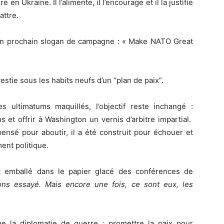
en Ukraine. Il l’alimente, il l’encourage et il la justifie
attre.
on prochain slogan de campagne : « Make NATO Great
estie sous les habits neufs d’un “plan de paix”.
es ultimatums maquillés, l’objectif reste inchangé :
s et offrir à Washington un vernis d’arbitre impartial.
pensé pour aboutir, il a été construit pour échouer et
nt politique.
t emballé dans le papier glacé des conférences de
ns essayé. Mais encore une fois, ce sont eux, les
e la diplomatie de guerre : promettre la paix pour