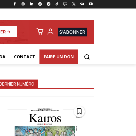
ER →
S'ABONNER
DA
CONTACT
FAIRE UN DON
DERNIER NUMÉRO