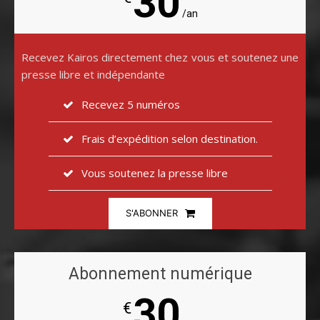
30
/an
Recevez Kairos directement chez vous et soutenez une
presse libre et indépendante
Recevez 5 numéros
Frais d’expédition selon destination.
Vous soutenez la presse libre
S'ABONNER
Abonnement numérique
30
€