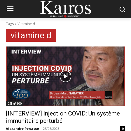
Tags
Vitamine d
vitamine d
CSI n°100
[INTERVIEW] Injection COVID: Un système
immunitaire perturbé
Alexandre Penasse
-
25/05/2023
0