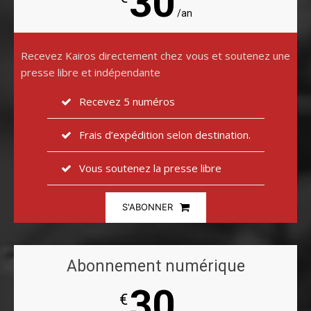
30
/an
Recevez Kairos directement chez vous et soutenez une
presse libre et indépendante
Recevez 5 numéros
Frais d’expédition selon destination.
Vous soutenez la presse libre
S'ABONNER
Abonnement numérique
30
€