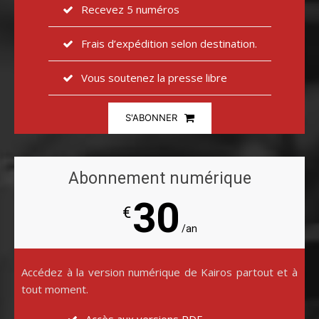
Recevez 5 numéros
Frais d’expédition selon destination.
Vous soutenez la presse libre
S'ABONNER
Abonnement numérique
30
€
/an
Accédez à la version numérique de Kairos partout et à
tout moment.
Accès aux versions PDF