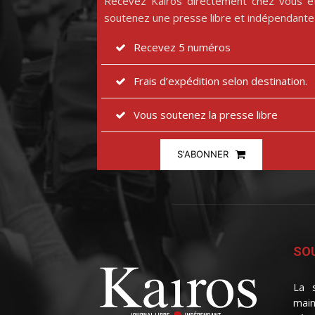
Recevez Kairos directement chez vous e
soutenez une presse libre et indépendante
Recevez 5 numéros
Frais d’expédition selon destination.
Vous soutenez la presse libre
S'ABONNER
SOU
La s
main