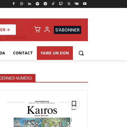
ER →
S'ABONNER
DA
CONTACT
FAIRE UN DON
DERNIER NUMÉRO