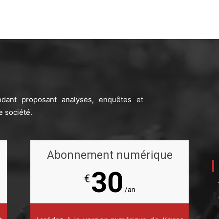
ndant proposant analyses, enquêtes et
e société.
Abonnement numérique
30
€
/an