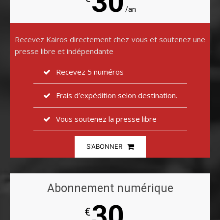
30
/an
Recevez Kairos directement chez vous et soutenez une
presse libre et indépendante
Recevez 5 numéros
Frais d’expédition selon destination.
Vous soutenez la presse libre
S'ABONNER
Abonnement numérique
30
€