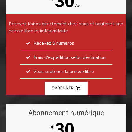
30
/an
Recevez Kairos directement chez vous et soutenez une
presse libre et indépendante
Recevez 5 numéros
Frais d’expédition selon destination.
Vous soutenez la presse libre
S'ABONNER
Abonnement numérique
30
€