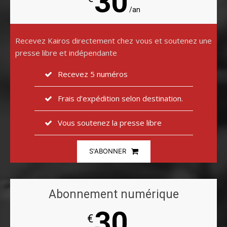
30
/an
Recevez Kairos directement chez vous et soutenez une
presse libre et indépendante
Recevez 5 numéros
Frais d’expédition selon destination.
Vous soutenez la presse libre
S'ABONNER
Abonnement numérique
30
€